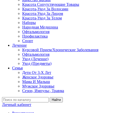
Красота Сопутствующие Товары
Красота-Уход За Волосами
Красота-Уход За Лицом
Красота-Уход За Телом
Наборы
Народная Медицина
Офтальмология
Профилактика
Спорт
Лечение
Курсовой Прием/Хронические Заболевания
Офтальмология
Уход (Лечение)
Уход (Предметы)
Семья
Дети От 3-Х Лет
Женское Здоровье
Мама И Малыш
Мужское Здоровье
Сезон, Импульс, Травма
Найти
Личный кабинет