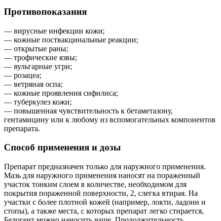
Противопоказания
— вирусные инфекции кожи;
— кожные поствакцинальные реакции;
— открытые раны;
— трофические язвы;
— вульгарные угри;
— розацеа;
— ветряная оспа;
— кожные проявления сифилиса;
— туберкулез кожи;
— повышенная чувствительность к бетаметазону,
гентамицину или к любому из вспомогательных компонентов
препарата.
Способ применения и дозы
Препарат предназначен только для наружного применения.
Мазь для наружного применения наносят на пораженный
участок тонким слоем в количестве, необходимом для
покрытия пораженной поверхности, 2, слегка втирая. На
участки с более плотной кожей (например, локти, ладони и
стопы), а также места, с которых препарат легко стирается,
Белогент можно наносить чаще. Продолжительность