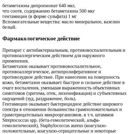
бетаметазона дипропионат 640 мкг,
что соотв. содержанию бетаметазона 500 мкг
гентамицин (в форме сульфата) 1 мг
Вспомогательные вещества: масло минеральное, вазелин
белый.
Фармакологическое действие
Препарат с антибактериальным, противовоспалительным и
противоаллергическим действием для наружного
применения.
Бетаметазон оказывает противовоспалительное,
противоаллергическое, антипролиферативное и
противозудное действие. При нанесении на поверхность
кожи, бетаметазон оказывает быстрое и сильное действие в
очаге воспаления, уменьшая выраженность объективных
симптомов (эритема, отек, лихенификация) и субъективных
ощущений (зуд, раздражение, боль).
Гентамицин оказывает бактерицидное действие широкого
спектра в отношении большинства грамположительных и
грамотрицательных микроорганизмов, в т.ч. штаммов
Streptococcus spp. (бета-гемолитический, альфа-
гемолитический), Staphylococcus aureus (коагулазо-
положительные, коагулазо-отрицательные и некоторые