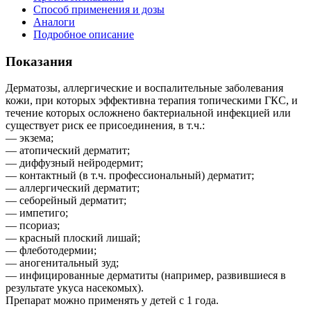
Способ применения и дозы
Аналоги
Подробное описание
Показания
Дерматозы, аллергические и воспалительные заболевания
кожи, при которых эффективна терапия топическими ГКС, и
течение которых осложнено бактериальной инфекцией или
существует риск ее присоединения, в т.ч.:
— экзема;
— атопический дерматит;
— диффузный нейродермит;
— контактный (в т.ч. профессиональный) дерматит;
— аллергический дерматит;
— себорейный дерматит;
— импетиго;
— псориаз;
— красный плоский лишай;
— флеботодермии;
— аногенитальный зуд;
— инфицированные дерматиты (например, развившиеся в
результате укуса насекомых).
Препарат можно применять у детей с 1 года.