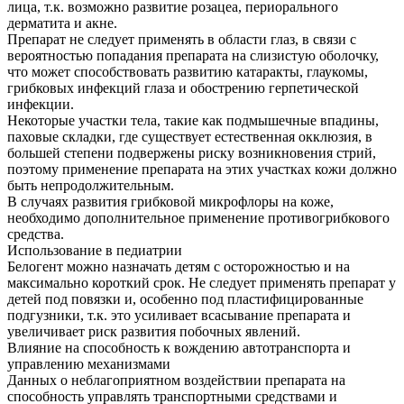
лица, т.к. возможно развитие розацеа, периорального
дерматита и акне.
Препарат не следует применять в области глаз, в связи с
вероятностью попадания препарата на слизистую оболочку,
что может способствовать развитию катаракты, глаукомы,
грибковых инфекций глаза и обострению герпетической
инфекции.
Некоторые участки тела, такие как подмышечные впадины,
паховые складки, где существует естественная окклюзия, в
большей степени подвержены риску возникновения стрий,
поэтому применение препарата на этих участках кожи должно
быть непродолжительным.
В случаях развития грибковой микрофлоры на коже,
необходимо дополнительное применение противогрибкового
средства.
Использование в педиатрии
Белогент можно назначать детям с осторожностью и на
максимально короткий срок. Не следует применять препарат у
детей под повязки и, особенно под пластифицированные
подгузники, т.к. это усиливает всасывание препарата и
увеличивает риск развития побочных явлений.
Влияние на способность к вождению автотранспорта и
управлению механизмами
Данных о неблагоприятном воздействии препарата на
способность управлять транспортными средствами и