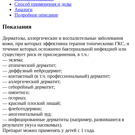
Способ применения и дозы
Аналоги
Подробное описание
Показания
Дерматозы, аллергические и воспалительные заболевания
кожи, при которых эффективна терапия топическими ГКС, и
течение которых осложнено бактериальной инфекцией или
существует риск ее присоединения, в т.ч.:
— экзема;
— атопический дерматит;
— диффузный нейродермит;
— контактный (в т.ч. профессиональный) дерматит;
— аллергический дерматит;
— себорейный дерматит;
— импетиго;
— псориаз;
— красный плоский лишай;
— флеботодермии;
— аногенитальный зуд;
— инфицированные дерматиты (например, развившиеся в
результате укуса насекомых).
Препарат можно применять у детей с 1 года.