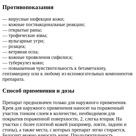
Противопоказания
— вирусные инфекции кожи;
— кожные поствакцинальные реакции;
— открытые раны;
— трофические язвы;
— вульгарные угри;
— розацеа;
— ветряная оспа;
— кожные проявления сифилиса;
— туберкулез кожи;
— повышенная чувствительность к бетаметазону,
гентамицину или к любому из вспомогательных компонентов
препарата.
Способ применения и дозы
Препарат предназначен только для наружного применения.
Крем для наружного применения наносят на пораженный
участок тонким слоем в количестве, необходимом для
покрытия пораженной поверхности, 2, слегка втирая. На
участки с более плотной кожей (например, локти, ладони и
стопы), а также места, с которых препарат легко стирается,
Белогент можно наносить чаще. Продолжительность