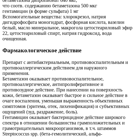
бетаметазона дипропионат 640 мкг,
что соотв. содержанию бетаметазона 500 мкг
гентамицин (в форме сульфата) 1 мг
Вспомогательные вещества: хлорокрезол, натрия
дигидрофосфата моногидрат, фосфорная кислота, вазелин
белый, масло минеральное, макрогола цетостеариловый эфир
22, цетостеариловый спирт, натрия гидроксид, вода
очищенная.
Фармакологическое действие
Препарат с антибактериальным, противовоспалительным и
противоаллергическим действием для наружного
применения.
Бетаметазон оказывает противовоспалительное,
противоаллергическое, антипролиферативное и
противозудное действие. При нанесении на поверхность
кожи, бетаметазон оказывает быстрое и сильное действие в
очаге воспаления, уменьшая выраженность объективных
симптомов (эритема, отек, лихенификация) и субъективных
ощущений (зуд, раздражение, боль).
Гентамицин оказывает бактерицидное действие широкого
спектра в отношении большинства грамположительных и
грамотрицательных микроорганизмов, в т.ч. штаммов
Streptococcus spp. (бета-гемолитический, альфа-