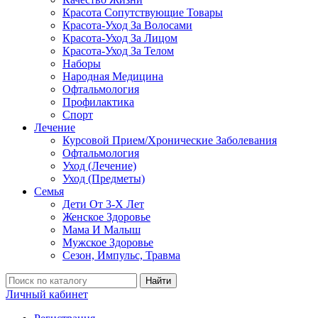
Красота Сопутствующие Товары
Красота-Уход За Волосами
Красота-Уход За Лицом
Красота-Уход За Телом
Наборы
Народная Медицина
Офтальмология
Профилактика
Спорт
Лечение
Курсовой Прием/Хронические Заболевания
Офтальмология
Уход (Лечение)
Уход (Предметы)
Семья
Дети От 3-Х Лет
Женское Здоровье
Мама И Малыш
Мужское Здоровье
Сезон, Импульс, Травма
Найти
Личный кабинет