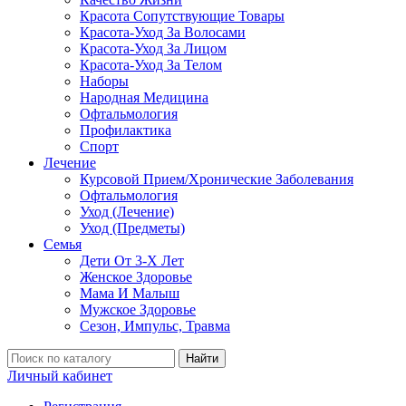
Красота Сопутствующие Товары
Красота-Уход За Волосами
Красота-Уход За Лицом
Красота-Уход За Телом
Наборы
Народная Медицина
Офтальмология
Профилактика
Спорт
Лечение
Курсовой Прием/Хронические Заболевания
Офтальмология
Уход (Лечение)
Уход (Предметы)
Семья
Дети От 3-Х Лет
Женское Здоровье
Мама И Малыш
Мужское Здоровье
Сезон, Импульс, Травма
Найти
Личный кабинет