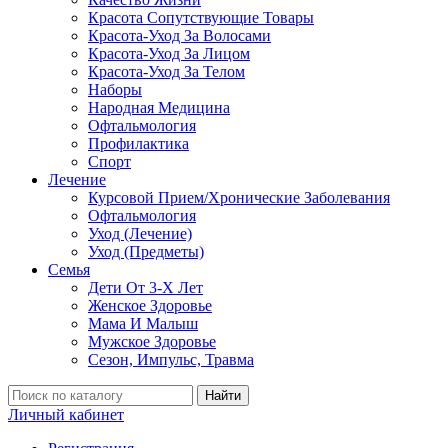
Красота Сопутствующие Товары
Красота-Уход За Волосами
Красота-Уход За Лицом
Красота-Уход За Телом
Наборы
Народная Медицина
Офтальмология
Профилактика
Спорт
Лечение
Курсовой Прием/Хронические Заболевания
Офтальмология
Уход (Лечение)
Уход (Предметы)
Семья
Дети От 3-Х Лет
Женское Здоровье
Мама И Малыш
Мужское Здоровье
Сезон, Импульс, Травма
Найти
Личный кабинет