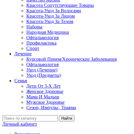
Красота Сопутствующие Товары
Красота-Уход За Волосами
Красота-Уход За Лицом
Красота-Уход За Телом
Наборы
Народная Медицина
Офтальмология
Профилактика
Спорт
Лечение
Курсовой Прием/Хронические Заболевания
Офтальмология
Уход (Лечение)
Уход (Предметы)
Семья
Дети От 3-Х Лет
Женское Здоровье
Мама И Малыш
Мужское Здоровье
Сезон, Импульс, Травма
Найти
Личный кабинет