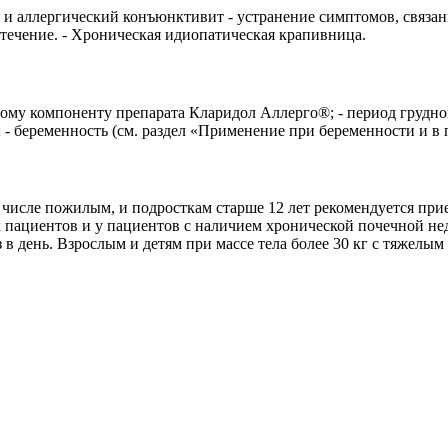
 и аллергический конъюнктивит - устранение симптомов, связан
отечение. - Хроническая идиопатическая крапивница.
му компоненту препарата Кларидол Аллерго®; - период грудного 
 - беременность (см. раздел «Применение при беременности и в
 числе пожилым, и подросткам старше 12 лет рекомендуется при
х пациентов и у пациентов с наличием хронической почечной нед
1 раз в день. Взрослым и детям при массе тела более 30 кг с тяж