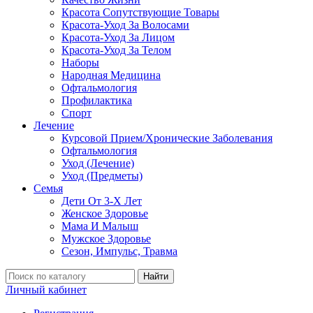
Красота Сопутствующие Товары
Красота-Уход За Волосами
Красота-Уход За Лицом
Красота-Уход За Телом
Наборы
Народная Медицина
Офтальмология
Профилактика
Спорт
Лечение
Курсовой Прием/Хронические Заболевания
Офтальмология
Уход (Лечение)
Уход (Предметы)
Семья
Дети От 3-Х Лет
Женское Здоровье
Мама И Малыш
Мужское Здоровье
Сезон, Импульс, Травма
Найти
Личный кабинет