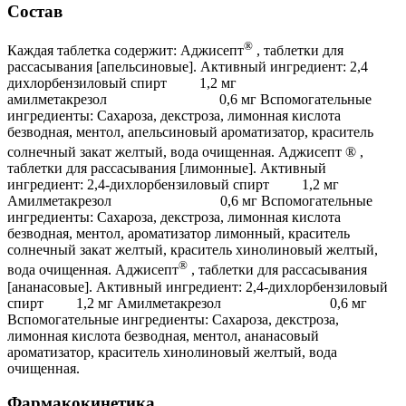
Состав
®
Каждая таблетка содержит: Аджисепт
, таблетки для
рассасывания [апельсиновые]. Активный ингредиент: 2,4
дихлорбензиловый спирт 1,2 мг
амилметакрезол 0,6 мг Вспомогательные
ингредиенты: Сахароза, декстроза, лимонная кислота
безводная, ментол, апельсиновый ароматизатор, краситель
солнечный закат желтый, вода очищенная. Аджисепт
® ,
таблетки для рассасывания [лимонные]. Активный
ингредиент: 2,4-дихлорбензиловый спирт 1,2 мг
Амилметакрезол 0,6 мг Вспомогательные
ингредиенты: Сахароза, декстроза, лимонная кислота
безводная, ментол, ароматизатор лимонный, краситель
солнечный закат желтый, краситель хинолиновый желтый,
®
вода очищенная. Аджисепт
, таблетки для рассасывания
[ананасовые]. Активный ингредиент: 2,4-дихлорбензиловый
спирт 1,2 мг Амилметакрезол 0,6 мг
Вспомогательные ингредиенты: Сахароза, декстроза,
лимонная кислота безводная, ментол, ананасовый
ароматизатор, краситель хинолиновый желтый, вода
очищенная.
Фармакокинетика