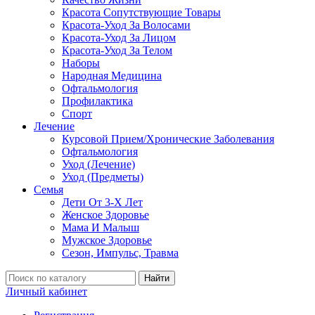
Красота Сопутствующие Товары
Красота-Уход За Волосами
Красота-Уход За Лицом
Красота-Уход За Телом
Наборы
Народная Медицина
Офтальмология
Профилактика
Спорт
Лечение
Курсовой Прием/Хронические Заболевания
Офтальмология
Уход (Лечение)
Уход (Предметы)
Семья
Дети От 3-Х Лет
Женское Здоровье
Мама И Малыш
Мужское Здоровье
Сезон, Импульс, Травма
Найти
Личный кабинет