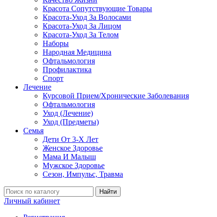
Красота Сопутствующие Товары
Красота-Уход За Волосами
Красота-Уход За Лицом
Красота-Уход За Телом
Наборы
Народная Медицина
Офтальмология
Профилактика
Спорт
Лечение
Курсовой Прием/Хронические Заболевания
Офтальмология
Уход (Лечение)
Уход (Предметы)
Семья
Дети От 3-Х Лет
Женское Здоровье
Мама И Малыш
Мужское Здоровье
Сезон, Импульс, Травма
Найти
Личный кабинет