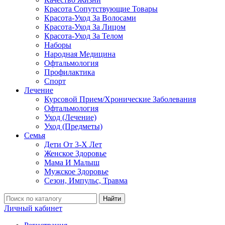
Красота Сопутствующие Товары
Красота-Уход За Волосами
Красота-Уход За Лицом
Красота-Уход За Телом
Наборы
Народная Медицина
Офтальмология
Профилактика
Спорт
Лечение
Курсовой Прием/Хронические Заболевания
Офтальмология
Уход (Лечение)
Уход (Предметы)
Семья
Дети От 3-Х Лет
Женское Здоровье
Мама И Малыш
Мужское Здоровье
Сезон, Импульс, Травма
Найти
Личный кабинет