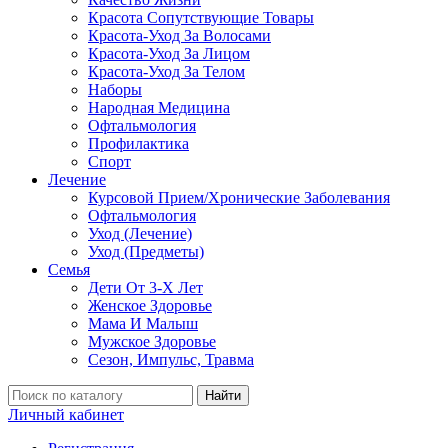
Красота Сопутствующие Товары
Красота-Уход За Волосами
Красота-Уход За Лицом
Красота-Уход За Телом
Наборы
Народная Медицина
Офтальмология
Профилактика
Спорт
Лечение
Курсовой Прием/Хронические Заболевания
Офтальмология
Уход (Лечение)
Уход (Предметы)
Семья
Дети От 3-Х Лет
Женское Здоровье
Мама И Малыш
Мужское Здоровье
Сезон, Импульс, Травма
Найти
Личный кабинет