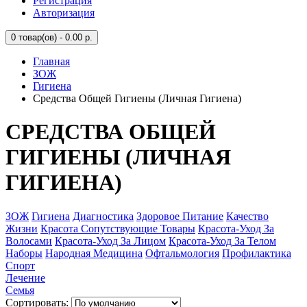
Регистрация
Авторизация
0
товар(ов) - 0.00 р.
Главная
ЗОЖ
Гигиена
Средства Общей Гигиены (Личная Гигиена)
СРЕДСТВА ОБЩЕЙ
ГИГИЕНЫ (ЛИЧНАЯ
ГИГИЕНА)
ЗОЖ
Гигиена
Диагностика
Здоровое Питание
Качество
Жизни
Красота Сопутствующие Товары
Красота-Уход За
Волосами
Красота-Уход За Лицом
Красота-Уход За Телом
Наборы
Народная Медицина
Офтальмология
Профилактика
Спорт
Лечение
Семья
Сортировать: