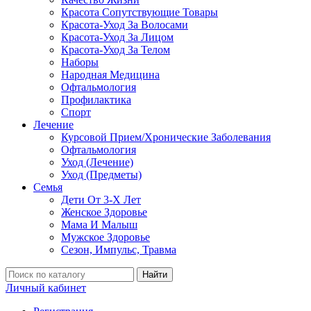
Красота Сопутствующие Товары
Красота-Уход За Волосами
Красота-Уход За Лицом
Красота-Уход За Телом
Наборы
Народная Медицина
Офтальмология
Профилактика
Спорт
Лечение
Курсовой Прием/Хронические Заболевания
Офтальмология
Уход (Лечение)
Уход (Предметы)
Семья
Дети От 3-Х Лет
Женское Здоровье
Мама И Малыш
Мужское Здоровье
Сезон, Импульс, Травма
Найти
Личный кабинет