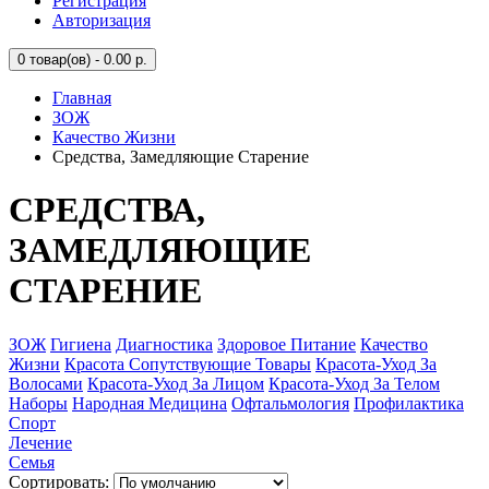
Регистрация
Авторизация
0
товар(ов) - 0.00 р.
Главная
ЗОЖ
Качество Жизни
Средства, Замедляющие Старение
СРЕДСТВА,
ЗАМЕДЛЯЮЩИЕ
СТАРЕНИЕ
ЗОЖ
Гигиена
Диагностика
Здоровое Питание
Качество
Жизни
Красота Сопутствующие Товары
Красота-Уход За
Волосами
Красота-Уход За Лицом
Красота-Уход За Телом
Наборы
Народная Медицина
Офтальмология
Профилактика
Спорт
Лечение
Семья
Сортировать: