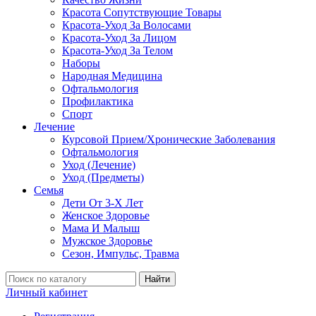
Красота Сопутствующие Товары
Красота-Уход За Волосами
Красота-Уход За Лицом
Красота-Уход За Телом
Наборы
Народная Медицина
Офтальмология
Профилактика
Спорт
Лечение
Курсовой Прием/Хронические Заболевания
Офтальмология
Уход (Лечение)
Уход (Предметы)
Семья
Дети От 3-Х Лет
Женское Здоровье
Мама И Малыш
Мужское Здоровье
Сезон, Импульс, Травма
Найти
Личный кабинет