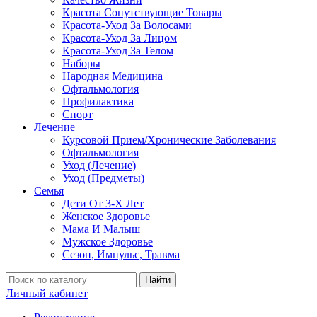
Красота Сопутствующие Товары
Красота-Уход За Волосами
Красота-Уход За Лицом
Красота-Уход За Телом
Наборы
Народная Медицина
Офтальмология
Профилактика
Спорт
Лечение
Курсовой Прием/Хронические Заболевания
Офтальмология
Уход (Лечение)
Уход (Предметы)
Семья
Дети От 3-Х Лет
Женское Здоровье
Мама И Малыш
Мужское Здоровье
Сезон, Импульс, Травма
Найти
Личный кабинет