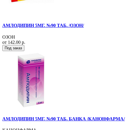
АМЛОДИПИН 5МГ. №90 ТАБ. /ОЗОН/
ОЗОН
от 142.00 р.
Под заказ
АМЛОДИПИН 5МГ. №90 ТАБ. БАНКА /КАНОНФАРМА/