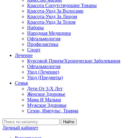
Красота Сопутствующие Товары
Красота-Уход За Волосами
Красота-Уход За Лицом
Красота-Уход За Телом
Наборы
Народная Медицина
Офтальмология
Профилактика
Спорт
Лечение
Курсовой Прием/Хронические Заболевания
Офтальмология
Уход (Лечение)
Уход (Предметы)
Семья
Дети От 3-Х Лет
Женское Здоровье
Мама И Малыш
Мужское Здоровье
Сезон, Импульс, Травма
Найти
Личный кабинет