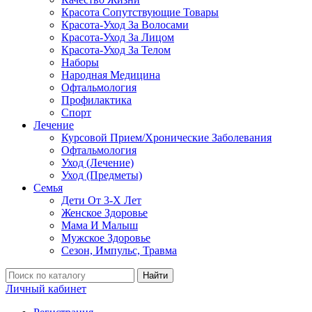
Красота Сопутствующие Товары
Красота-Уход За Волосами
Красота-Уход За Лицом
Красота-Уход За Телом
Наборы
Народная Медицина
Офтальмология
Профилактика
Спорт
Лечение
Курсовой Прием/Хронические Заболевания
Офтальмология
Уход (Лечение)
Уход (Предметы)
Семья
Дети От 3-Х Лет
Женское Здоровье
Мама И Малыш
Мужское Здоровье
Сезон, Импульс, Травма
Найти
Личный кабинет