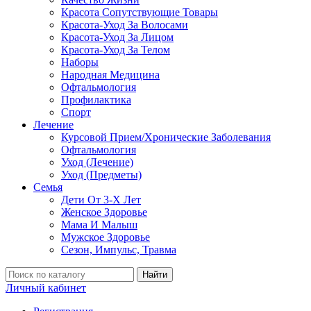
Красота Сопутствующие Товары
Красота-Уход За Волосами
Красота-Уход За Лицом
Красота-Уход За Телом
Наборы
Народная Медицина
Офтальмология
Профилактика
Спорт
Лечение
Курсовой Прием/Хронические Заболевания
Офтальмология
Уход (Лечение)
Уход (Предметы)
Семья
Дети От 3-Х Лет
Женское Здоровье
Мама И Малыш
Мужское Здоровье
Сезон, Импульс, Травма
Найти
Личный кабинет