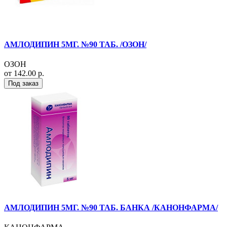
АМЛОДИПИН 5МГ. №90 ТАБ. /ОЗОН/
ОЗОН
от 142.00 р.
Под заказ
АМЛОДИПИН 5МГ. №90 ТАБ. БАНКА /КАНОНФАРМА/