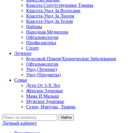
Красота Сопутствующие Товары
Красота-Уход За Волосами
Красота-Уход За Лицом
Красота-Уход За Телом
Наборы
Народная Медицина
Офтальмология
Профилактика
Спорт
Лечение
Курсовой Прием/Хронические Заболевания
Офтальмология
Уход (Лечение)
Уход (Предметы)
Семья
Дети От 3-Х Лет
Женское Здоровье
Мама И Малыш
Мужское Здоровье
Сезон, Импульс, Травма
Найти
Личный кабинет