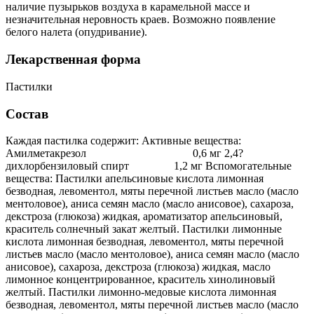
наличие пузырьков воздуха в карамельной массе и
незначительная неровность краев. Возможно появление
белого налета (опудривание).
Лекарственная форма
Пастилки
Состав
Каждая пастилка содержит: Активные вещества:
Амилметакрезол 0,6 мг 2,4?
дихлорбензиловый спирт 1,2 мг Вспомогательные
вещества: Пастилки апельсиновые кислота лимонная
безводная, левоментол, мяты перечной листьев масло (масло
ментоловое), аниса семян масло (масло анисовое), сахароза,
декстроза (глюкоза) жидкая, ароматизатор апельсиновый,
краситель солнечный закат желтый. Пастилки лимонные
кислота лимонная безводная, левоментол, мяты перечной
листьев масло (масло ментоловое), аниса семян масло (масло
анисовое), сахароза, декстроза (глюкоза) жидкая, масло
лимонное концентрированное, краситель хинолиновый
желтый. Пастилки лимонно-медовые кислота лимонная
безводная, левоментол, мяты перечной листьев масло (масло