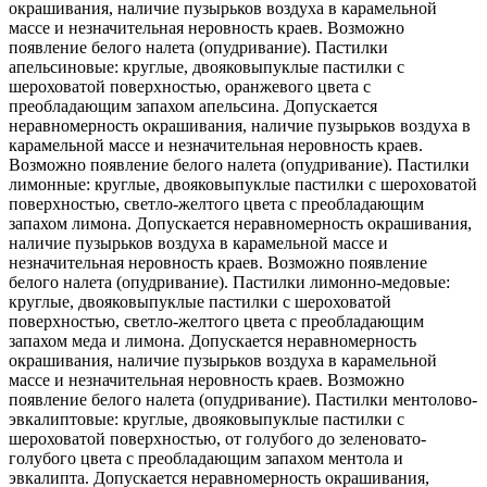
окрашивания, наличие пузырьков воздуха в карамельной
массе и незначительная неровность краев. Возможно
появление белого налета (опудривание). Пастилки
апельсиновые: круглые, двояковыпуклые пастилки с
шероховатой поверхностью, оранжевого цвета с
преобладающим запахом апельсина. Допускается
неравномерность окрашивания, наличие пузырьков воздуха в
карамельной массе и незначительная неровность краев.
Возможно появление белого налета (опудривание). Пастилки
лимонные: круглые, двояковыпуклые пастилки с шероховатой
поверхностью, светло-желтого цвета с преобладающим
запахом лимона. Допускается неравномерность окрашивания,
наличие пузырьков воздуха в карамельной массе и
незначительная неровность краев. Возможно появление
белого налета (опудривание). Пастилки лимонно-медовые:
круглые, двояковыпуклые пастилки с шероховатой
поверхностью, светло-желтого цвета с преобладающим
запахом меда и лимона. Допускается неравномерность
окрашивания, наличие пузырьков воздуха в карамельной
массе и незначительная неровность краев. Возможно
появление белого налета (опудривание). Пастилки ментолово-
эвкалиптовые: круглые, двояковыпуклые пастилки с
шероховатой поверхностью, от голубого до зеленовато-
голубого цвета с преобладающим запахом ментола и
эвкалипта. Допускается неравномерность окрашивания,