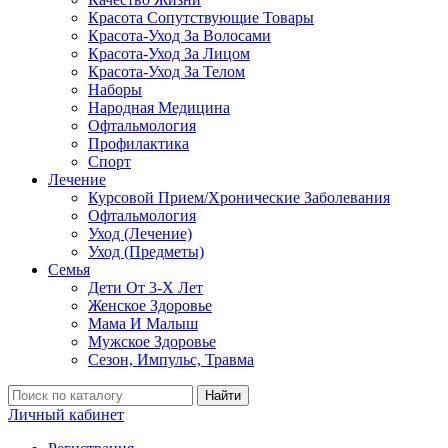
Красота Сопутствующие Товары
Красота-Уход За Волосами
Красота-Уход За Лицом
Красота-Уход За Телом
Наборы
Народная Медицина
Офтальмология
Профилактика
Спорт
Лечение
Курсовой Прием/Хронические Заболевания
Офтальмология
Уход (Лечение)
Уход (Предметы)
Семья
Дети От 3-Х Лет
Женское Здоровье
Мама И Малыш
Мужское Здоровье
Сезон, Импульс, Травма
Найти
Личный кабинет