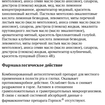
ментоловое), аниса семян масло (масло анисовое), сахароза,
декстроза (глюкоза) жидкая, мед, масло лимонное
концентрированное, ароматизатор медовый, краситель
хинолиновый желтый. Пастилки ментолово-эвкалиптовые
кислота лимонная безводная, левоментол, мяты перечной
листьев масло (масло ментоловое), аниса семян масло (масло
анисовое), сахароза, декстроза (глюкоза) жидкая, эвкалипта
прутовидного листьев масло (масло эвкалиптовое),
ароматизатор мятный, краситель бриллиантовый голубой.
Пастилки клубничные кислота лимонная безводная,
левоментол, мяты перечной листьев масло (масло
ментоловое), аниса семян масло (масло анисовое), сахароза,
декстроза (глюкоза) жидкая, ароматизатор клубничный,
краситель пунцовый (Понсо 4R).
Фармакологическое действие
Комбинированный антисептический препарат для местного
применения в полости рта и глотки. Оказывает
противомикробное действие. Ослабляет боль и снимает
раздражение в горле. Активен в отношении
грамположительных и грамотрицательных микроорганизмов.
В связи с низкой системной абсорбцией данные о
®
фармакокинетике препарата Горпилс
отсутствуют.