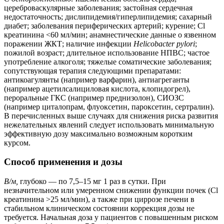
цереброваскулярные заболевания; застойная сердечная
недостаточность; дислипидемия/гиперлипидемия; сахарный
диабет; заболевания периферических артерий; курение; Cl
креатинина <60 мл/мин; анамнестические данные о язвенном
поражении ЖКТ; наличие инфекции
Helicobacter pylori
;
пожилой возраст; длительное использование НПВС; частое
употребление алкоголя; тяжелые соматические заболевания;
сопутствующая терапия следующими препаратами:
антикоагулянты (например варфарин), антиагреганты
(например ацетилсалициловая кислота, клопидогрел),
пероральные ГКС (например преднизолон), СИОЗС
(например циталопрам, флуоксетин, пароксетин, сертралин).
В перечисленных выше случаях для снижения риска развития
нежелательных явлений следует использовать минимальную
эффективную дозу максимально возможным коротким
курсом.
Способ применения и дозы
В/м,
глубоко — по 7,5–15 мг 1 раз в сутки. При
незначительном или умеренном снижении функции почек (Cl
креатинина >25 мл/мин), а также при циррозе печени в
стабильном клиническом состоянии коррекция дозы не
требуется. Начальная доза у пациентов с повышенным риском