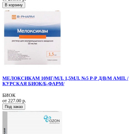
В корзину
МЕЛОКСИКАМ 10МГ/МЛ. 1,5МЛ. №5 Р-Р Д/В/М АМП. /
КУРСКАЯ БИОК/Б-ФАРМ/
БИОК
от 227.00 р.
Под заказ