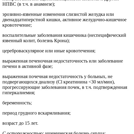
НПВС (в т.ч. в анамнезе);
эрозивно-язвенные изменения слизистой желудка или
двенадцатиперстной кишки, активное желудочно-кишечное
кровотечение;
воспалительные заболевания кишечника (неспецифический
язвенный колит, болезнь Крона);
цереброваскулярное или иные кровотечения;
выраженная печеночная недостаточность или заболевание
печени в активной фазе;
выраженная почечная недостаточность у больных, не
подвергающихся диализу (Cl креатинина <30 мл/мин),
прогрессирующие заболевания почек, в т.ч. подтвержденная
гиперкалиемия;
беременность;
период грудного вскармливания;
возраст до 15 лет.
C осторожностью:
ишемическая болезнь сердца;