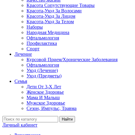
Красота Сопутствующие Товары
Красота-Уход За Волосами
Красота-Уход За Лицом
Красота-Уход За Телом
Наборы
Народная Медицина
Офтальмология
Профилактика
Спорт
Лечение
Курсовой Прием/Хронические Заболевания
Офтальмология
Уход (Лечение)
Уход (Предметы)
Семья
Дети От 3-Х Лет
Женское Здоровье
Мама И Малыш
Мужское Здоровье
Сезон, Импульс, Травма
Найти
Личный кабинет