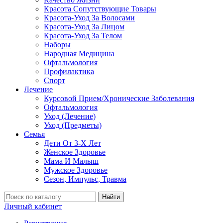
Красота Сопутствующие Товары
Красота-Уход За Волосами
Красота-Уход За Лицом
Красота-Уход За Телом
Наборы
Народная Медицина
Офтальмология
Профилактика
Спорт
Лечение
Курсовой Прием/Хронические Заболевания
Офтальмология
Уход (Лечение)
Уход (Предметы)
Семья
Дети От 3-Х Лет
Женское Здоровье
Мама И Малыш
Мужское Здоровье
Сезон, Импульс, Травма
Найти
Личный кабинет