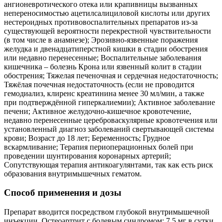
ангионевротического отека или крапивницы вызванных
непереносимостью ацетилсалициловой кислоты или других
нестероидных противовоспалительных препаратов из-за
существующей вероятности перекрестной чувствительности
(в том числе в анамнезе); Эрозивно-язвенные поражения
желудка и двенадцатиперстной кишки в стадии обострения
или недавно перенесенные; Воспалительные заболевания
кишечника – болезнь Крона или язвенный колит в стадии
обострения; Тяжелая печеночная и сердечная недостаточность;
Тяжёлая почечная недостаточность (если не проводится
гемодиализ, клиренс креатинина менее 30 мл/мин, а также
при подтверждённой гиперкалиемии); Активное заболевание
печени; Активное желудочно-кишечное кровотечение,
недавно перенесенные цереброваскулярные кровотечения или
установленный диагноз заболеваний свертывающей системы
крови; Возраст до 18 лет; Беременность; Грудное
вскармливание; Терапия периоперационных болей при
проведении шунтирования коронарных артерий;
Сопутствующая терапия антикоагулянтами, так как есть риск
образования внутримышечных гематом.
Способ применения и дозы
Препарат вводится посредством глубокой внутримышечной
инъекции. Остеоартрит с болевым синдромом: 7,5 мг в сутки.