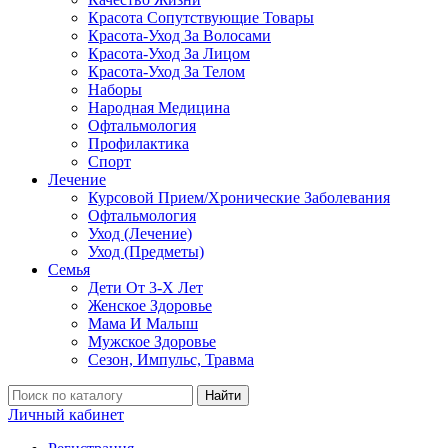
Красота Сопутствующие Товары
Красота-Уход За Волосами
Красота-Уход За Лицом
Красота-Уход За Телом
Наборы
Народная Медицина
Офтальмология
Профилактика
Спорт
Лечение
Курсовой Прием/Хронические Заболевания
Офтальмология
Уход (Лечение)
Уход (Предметы)
Семья
Дети От 3-Х Лет
Женское Здоровье
Мама И Малыш
Мужское Здоровье
Сезон, Импульс, Травма
Найти
Личный кабинет