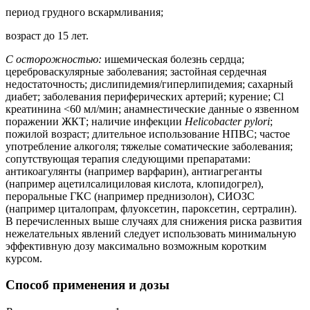
период грудного вскармливания;
возраст до 15 лет.
C осторожностью:
ишемическая болезнь сердца;
цереброваскулярные заболевания; застойная сердечная
недостаточность; дислипидемия/гиперлипидемия; сахарный
диабет; заболевания периферических артерий; курение; Cl
креатинина <60 мл/мин; анамнестические данные о язвенном
поражении ЖКТ; наличие инфекции
Helicobacter pylori
;
пожилой возраст; длительное использование НПВС; частое
употребление алкоголя; тяжелые соматические заболевания;
сопутствующая терапия следующими препаратами:
антикоагулянты (например варфарин), антиагреганты
(например ацетилсалициловая кислота, клопидогрел),
пероральные ГКС (например преднизолон), СИОЗС
(например циталопрам, флуоксетин, пароксетин, сертралин).
В перечисленных выше случаях для снижения риска развития
нежелательных явлений следует использовать минимальную
эффективную дозу максимально возможным коротким
курсом.
Способ применения и дозы