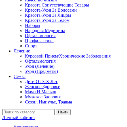
Красота Сопутствующие Товары
Красота-Уход За Волосами
Красота-Уход За Лицом
Красота-Уход За Телом
Наборы
Народная Медицина
Офтальмология
Профилактика
Спорт
Лечение
Курсовой Прием/Хронические Заболевания
Офтальмология
Уход (Лечение)
Уход (Предметы)
Семья
Дети От 3-Х Лет
Женское Здоровье
Мама И Малыш
Мужское Здоровье
Сезон, Импульс, Травма
Найти
Личный кабинет