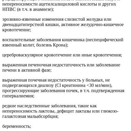
непереносимости ацетилсалициловой кислоты и других
НПВС (в т.ч. в анамнезе);
эрозивно-язвенные изменения слизистой желудка или
двенадцатиперстной кишки, активное желудочно-кишечное
кровотечение;
воспалительные заболевания кишечника (неспецифический
язвенный колит, болезнь Крона);
цереброваскулярное кровотечение или иные кровотечения;
выраженная печеночная недостаточность или заболевание
печени в активной фазе;
выраженная почечная недостаточность у больных, не
подвергающихся диализу (Cl креатинина <30 мл/мин),
прогрессирующие заболевания почек, в т.ч. подтвержденная
гиперкалиемия;
редкие наследственные заболевания, такие как
непереносимость лактозы, дефицит лактазы или глюкозо-
галактозная мальабсорбция;
беременность;