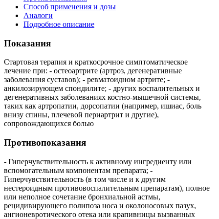
Способ применения и дозы
Аналоги
Подробное описание
Показания
Стартовая терапия и краткосрочное симптоматическое
лечение при: - остеоартрите (артроз, дегенеративные
заболевания суставов); - ревматоидном артрите; -
анкилозирующем спондилите; - других воспалительных и
дегенеративных заболеваниях костно-мышечной системы,
таких как артропатии, дорсопатии (например, ишиас, боль
внизу спины, плечевой периартрит и другие),
сопровождающихся болью
Противопоказания
- Гиперчувствительность к активному ингредиенту или
вспомогательным компонентам препарата; -
Гиперчувствительность (в том числе и к другим
нестероидным противовоспалительным препаратам), полное
или неполное сочетание бронхиальной астмы,
рецидивирующего полипоза носа и околоносовых пазух,
ангионевротического отека или крапивницы вызванных