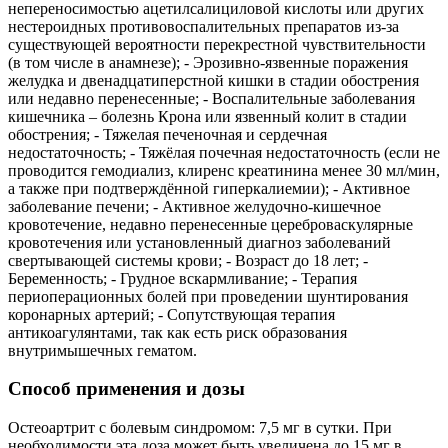
непереносимостью ацетилсалициловой кислоты или других
нестероидных противовоспалительных препаратов из-за
существующей вероятности перекрестной чувствительности
(в том числе в анамнезе); - Эрозивно-язвенные поражения
желудка и двенадцатиперстной кишки в стадии обострения
или недавно перенесенные; - Воспалительные заболевания
кишечника – болезнь Крона или язвенный колит в стадии
обострения; - Тяжелая печеночная и сердечная
недостаточность; - Тяжёлая почечная недостаточность (если не
проводится гемодиализ, клиренс креатинина менее 30 мл/мин,
а также при подтверждённой гиперкалиемии); - Активное
заболевание печени; - Активное желудочно-кишечное
кровотечение, недавно перенесенные цереброваскулярные
кровотечения или установленный диагноз заболеваний
свертывающей системы крови; - Возраст до 18 лет; -
Беременность; - Грудное вскармливание; - Терапия
периоперационных болей при проведении шунтирования
коронарных артерий; - Сопутствующая терапия
антикоагулянтами, так как есть риск образования
внутримышечных гематом.
Способ применения и дозы
Остеоартрит с болевым синдромом: 7,5 мг в сутки. При
необходимости эта доза может быть увеличена до 15 мг в