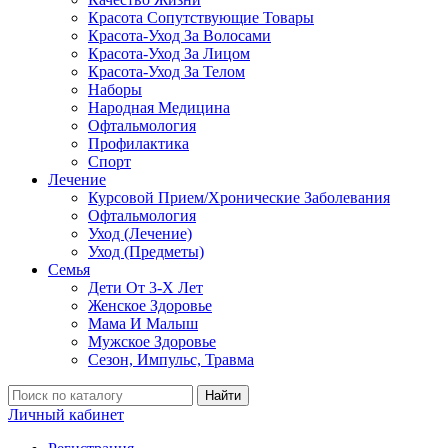
Красота Сопутствующие Товары
Красота-Уход За Волосами
Красота-Уход За Лицом
Красота-Уход За Телом
Наборы
Народная Медицина
Офтальмология
Профилактика
Спорт
Лечение
Курсовой Прием/Хронические Заболевания
Офтальмология
Уход (Лечение)
Уход (Предметы)
Семья
Дети От 3-Х Лет
Женское Здоровье
Мама И Малыш
Мужское Здоровье
Сезон, Импульс, Травма
Найти
Личный кабинет