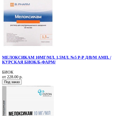
МЕЛОКСИКАМ 10МГ/МЛ. 1,5МЛ. №5 Р-Р Д/В/М АМП. /
КУРСКАЯ БИОК/Б-ФАРМ/
БИОК
от 228.00 р.
Под заказ