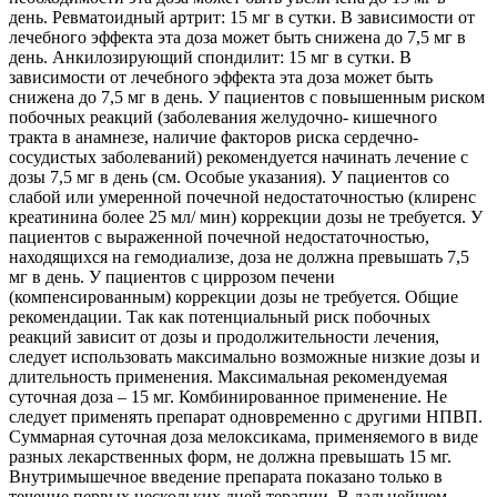
день. Ревматоидный артрит: 15 мг в сутки. В зависимости от
лечебного эффекта эта доза может быть снижена до 7,5 мг в
день. Анкилозирующий спондилит: 15 мг в сутки. В
зависимости от лечебного эффекта эта доза может быть
снижена до 7,5 мг в день. У пациентов с повышенным риском
побочных реакций (заболевания желудочно- кишечного
тракта в анамнезе, наличие факторов риска сердечно-
сосудистых заболеваний) рекомендуется начинать лечение с
дозы 7,5 мг в день (см. Особые указания). У пациентов со
слабой или умеренной почечной недостаточностью (клиренс
креатинина более 25 мл/ мин) коррекции дозы не требуется. У
пациентов с выраженной почечной недостаточностью,
находящихся на гемодиализе, доза не должна превышать 7,5
мг в день. У пациентов с циррозом печени
(компенсированным) коррекции дозы не требуется. Общие
рекомендации. Так как потенциальный риск побочных
реакций зависит от дозы и продолжительности лечения,
следует использовать максимально возможные низкие дозы и
длительность применения. Максимальная рекомендуемая
суточная доза – 15 мг. Комбинированное применение. Не
следует применять препарат одновременно с другими НПВП.
Суммарная суточная доза мелоксикама, применяемого в виде
разных лекарственных форм, не должна превышать 15 мг.
Внутримышечное введение препарата показано только в
течение первых нескольких дней терапии. В дальнейшем