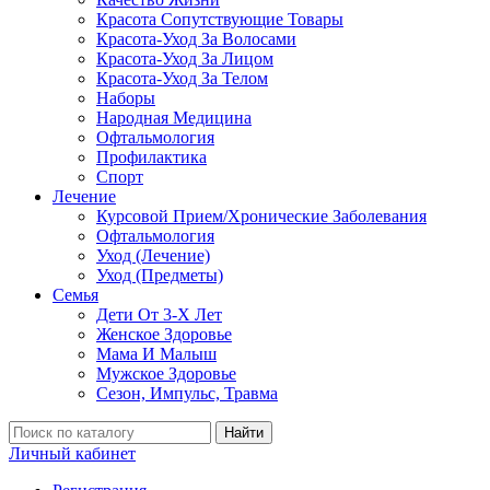
Красота Сопутствующие Товары
Красота-Уход За Волосами
Красота-Уход За Лицом
Красота-Уход За Телом
Наборы
Народная Медицина
Офтальмология
Профилактика
Спорт
Лечение
Курсовой Прием/Хронические Заболевания
Офтальмология
Уход (Лечение)
Уход (Предметы)
Семья
Дети От 3-Х Лет
Женское Здоровье
Мама И Малыш
Мужское Здоровье
Сезон, Импульс, Травма
Найти
Личный кабинет