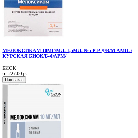
МЕЛОКСИКАМ 10МГ/МЛ. 1,5МЛ. №5 Р-Р Д/В/М АМП. /
КУРСКАЯ БИОК/Б-ФАРМ/
БИОК
от 227.00 р.
Под заказ