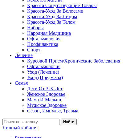
Красота Сопутствующие Товары
Красота-Уход За Волосами
Красота-Уход За Лицом
Красота-Уход За Телом
Наборы
Народная Медицина
Офтальмология
Профилактика
Спорт
Лечение
Курсовой Прием/Хронические Заболевания
Офтальмология
Уход (Лечение)
Уход (Предметы)
Семья
Дети От 3-Х Лет
Женское Здоровье
Мама И Малыш
Мужское Здоровье
Сезон, Импульс, Травма
Найти
Личный кабинет