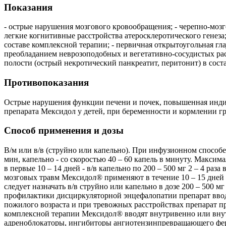
Показания
- острые нарушения мозгового кровообращения; - черепно-мозг
легкие когнитивные расстройства атеросклеротического генеза
составе комплексной терапии; - первичная открытоугольная гл
преобладанием неврозоподобных и вегетативно-сосудистых рас
полости (острый некротический панкреатит, перитонит) в сост
Противопоказания
Острые нарушения функции печени и почек, повышенная индив
препарата Мексидол у детей, при беременности и кормлении г
Способ применения и дозы
В/м или в/в (струйно или капельно). При инфузионном способе
мин, капельно - со скоростью 40 – 60 капель в минуту. Макс
в первые 10 – 14 дней - в/в капельно по 200 – 500 мг 2 – 4 раза
мозговых травм Мексидол® применяют в течение 10 – 15 дней в
следует назначать в/в струйно или капельно в дозе 200 – 500 м
профилактики дисциркуляторной энцефалопатии препарат вводят
пожилого возраста и при тревожных расстройствах препарат пр
комплексной терапии Мексидол® вводят внутривенно или внут
адреноблокаторы, ингибиторы ангиотензинпревращающего ферм