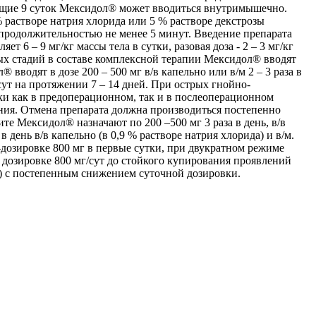
ующие 9 суток Мексидол® может вводиться внутримышечно.
 растворе натрия хлорида или 5 % растворе декстрозы
 продолжительностью не менее 5 минут. Введение препарата
 6 – 9 мг/кг массы тела в сутки, разовая доза - 2 – 3 мг/кг
ных стадий в составе комплексной терапии Мексидол® вводят
вводят в дозе 200 – 500 мг в/в капельно или в/м 2 – 3 раза в
сут на протяжении 7 – 14 дней. При острых гнойно-
ки как в предоперационном, так и в послеоперационном
ения. Отмена препарата должна производиться постепенно
е Мексидол® назначают по 200 –500 мг 3 раза в день, в/в
в день в/в капельно (в 0,9 % растворе натрия хлорида) и в/м.
с-дозировке 800 мг в первые сутки, при двукратном режиме
й дозировке 800 мг/сут до стойкого купирования проявлений
да) с постепенным снижением суточной дозировки.