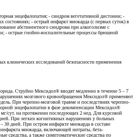
торная энцефалопатия; - синдром вегетативной дистонии; -
х состояниях; - острый инфаркт миокарда (с первых суток) в
ирование абстинентного синдрома при алкоголизме с
ми; - острые гнойно-воспалительные процессы брюшной
мых клинических исследований безопасности применения
хлорида. Струйно Мексидол® вводят медленно в течение 5 – 7
ых нарушениях мозгового кровообращения Мексидол® применяют
 2 недель. При черепно-мозговой травме и последствиях черепно-
ляторной энцефалопатии в фазе декомпенсации Мексидол®
250 мг/сут. на протяжении последующих 2 нед. Для курсовой
4 дней. При легких когнитивных нарушениях у больных
 – 30 дней. При остром инфаркте миокарда в составе
 инфаркта миокарда, включающей нитраты, бета-
е средства, а также симптоматические средства по