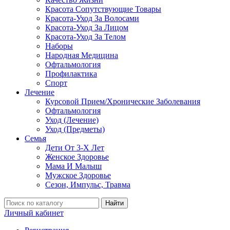
Красота Сопутствующие Товары
Красота-Уход За Волосами
Красота-Уход За Лицом
Красота-Уход За Телом
Наборы
Народная Медицина
Офтальмология
Профилактика
Спорт
Лечение
Курсовой Прием/Хронические Заболевания
Офтальмология
Уход (Лечение)
Уход (Предметы)
Семья
Дети От 3-Х Лет
Женское Здоровье
Мама И Малыш
Мужское Здоровье
Сезон, Импульс, Травма
Найти
Личный кабинет