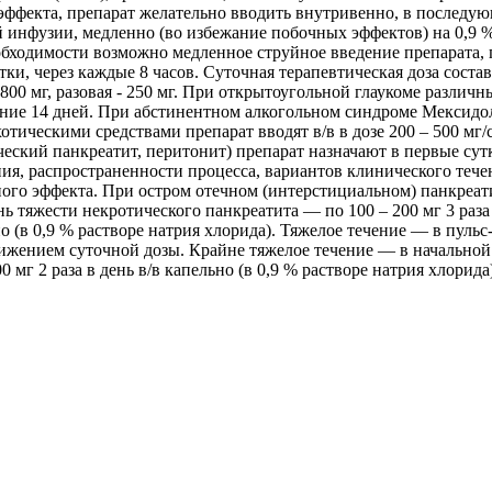
 эффекта, препарат желательно вводить внутривенно, в послед
 инфузии, медленно (во избежание побочных эффектов) на 0,9 %
необходимости возможно медленное струйное введение препарата,
 через каждые 8 часов. Суточная терапевтическая доза составляет
800 мг, разовая - 250 мг. При открытоугольной глаукоме различ
ение 14 дней. При абстинентном алкогольном синдроме Мексидол® 
отическими средствами препарат вводят в/в в дозе 200 – 500 мг/
ский панкреатит, перитонит) препарат назначают в первые сут
ния, распространенности процесса, вариантов клинического теч
го эффекта. При остром отечном (интерстициальном) панкреатит
нь тяжести некротического панкреатита — по 100 – 200 мг 3 раза 
но (в 0,9 % растворе натрия хлорида). Тяжелое течение — в пуль
 снижением суточной дозы. Крайне тяжелое течение — в начально
0 мг 2 раза в день в/в капельно (в 0,9 % растворе натрия хлори