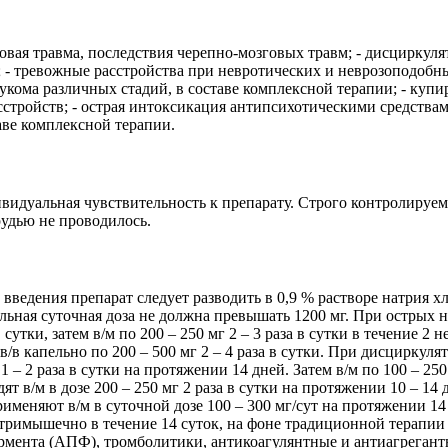
овая травма, последствия черепно-мозговых травм; - дисциркуля
; - тревожные расстройства при невротических и неврозоподобны
аукома различных стадий, в составе комплексной терапии; - куп
стройств; - острая интоксикация антипсихотическими средства
аве комплексной терапии.
идуальная чувствительность к препарату. Строго контролируе
рудью не проводилось.
 введения препарат следует разводить в 0,9 % растворе натрия 
имальная суточная доза не должна превышать 1200 мг. При остр
 в сутки, затем в/м по 200 – 250 мг 2 – 3 раза в сутки в течение
/в капельно по 200 – 500 мг 2 – 4 раза в сутки. При дисцирку
г 1 – 2 раза в сутки на протяжении 14 дней. Затем в/м по 100 – 
 в/м в дозе 200 – 250 мг 2 раза в сутки на протяжении 10 – 1
именяют в/м в суточной дозе 100 – 300 мг/сут на протяжении 14
римышечно в течение 14 суток, на фоне традиционной терапии
ента (АПФ), тромболитики, антикоагулянтные и антиагрегантны