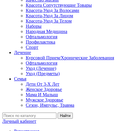
Красота Сопутствующие Товары
Красота-Уход За Волосами
Красота-Уход За Лицом
Красота-Уход За Телом
Наборы
Народная Медицина
Офтальмология
Профилактика
Спорт
Лечение
Курсовой Прием/Хронические Заболевания
Офтальмология
Уход (Лечение)
Уход (Предметы)
Семья
Дети От 3-Х Лет
Женское Здоровье
Мама И Малыш
Мужское Здоровье
Сезон, Импульс, Травма
Найти
Личный кабинет