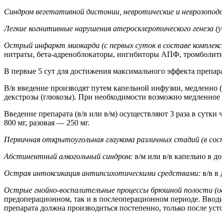
Синдром вегетативной дистонии, невротические и неврозопод
Легкие когнитивные нарушения атеросклеротического генеза 
Острый инфаркт миокарда (с первых суток в составе комплекс
нитраты, бета-адреноблокаторы, ингибиторы АПФ, тромболитик
В первые 5 сут для достижения максимального эффекта препарат
В/в введение производят путем капельной инфузии, медленно (
декстрозы (глюкозы). При необходимости возможно медленное 
Введение препарата (в/в или в/м) осуществляют 3 раза в сутки 
800 мг, разовая — 250 мг.
Первичная открытоугольная глаукома различных стадий (в сос
Абстинентный алкогольный синдром:
в/м или в/в капельно в до
Острая интоксикация антипсихотическими средствами:
в/в в 
Острые гнойно-воспалительные процессы брюшной полости (
предоперационном, так и в послеоперационном периоде. Вводи
препарата должна производиться постепенно, только после ус