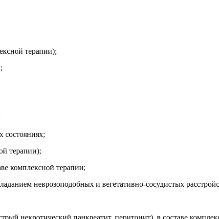
ексной терапии);
;
;
х состояниях;
ой терапии);
аве комплексной терапии;
ладанием неврозоподобных и вегетативно-сосудистых расстройс
рый некротический панкреатит, перитонит), в составе комплек