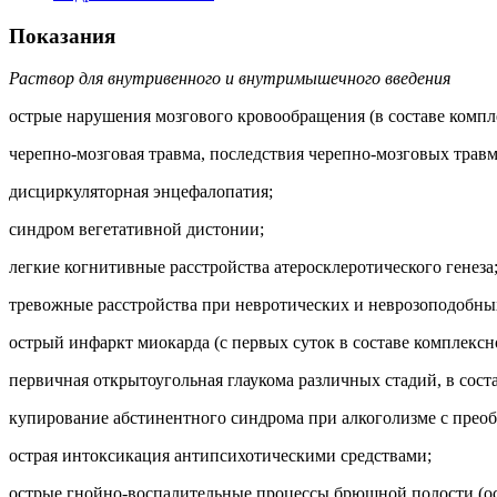
Показания
Раствор для внутривенного и внутримышечного введения
острые нарушения мозгового кровообращения (в составе компл
черепно-мозговая травма, последствия черепно-мозговых травм
дисциркуляторная энцефалопатия;
синдром вегетативной дистонии;
легкие когнитивные расстройства атеросклеротического генеза
тревожные расстройства при невротических и неврозоподобны
острый инфаркт миокарда (с первых суток в составе комплексн
первичная открытоугольная глаукома различных стадий, в сост
купирование абстинентного синдрома при алкоголизме с преоб
острая интоксикация антипсихотическими средствами;
острые гнойно-воспалительные процессы брюшной полости (ост