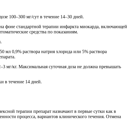
дозе 100–300 мг/сут в течение 14–30 дней.
ют на фоне стандартной терапии инфаркта миокарда, включающей
томатические средства по показаниям.
.
50 мл 0,9% раствора натрия хлорида или 5% раствора
епарата.
— 2–3 мг/кг. Максимальная суточная доза не должна превышать
ки в течение 14 дней.
лексной терапии препарат назначают в первые сутки как в
енности процесса, вариантов клинического течения. Отмена