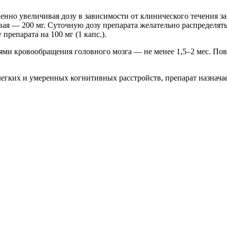
тепенно увеличивая дозу в зависимости от клинического течения
вая — 200 мг. Суточную дозу препарата желательно распределят
репарата на 100 мг (1 капс.).
ми кровообращения головного мозга — не менее 1,5–2 мес. Пов
гких и умеренных когнитивных расстройств, препарат назначае