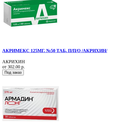
АКРИМЕКС 125МГ. №50 ТАБ. П/П/О /АКРИХИН/
АКРИХИН
от 302.00 р.
Под заказ