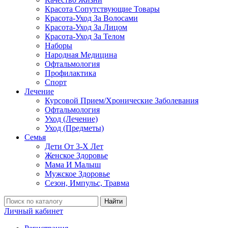
Красота Сопутствующие Товары
Красота-Уход За Волосами
Красота-Уход За Лицом
Красота-Уход За Телом
Наборы
Народная Медицина
Офтальмология
Профилактика
Спорт
Лечение
Курсовой Прием/Хронические Заболевания
Офтальмология
Уход (Лечение)
Уход (Предметы)
Семья
Дети От 3-Х Лет
Женское Здоровье
Мама И Малыш
Мужское Здоровье
Сезон, Импульс, Травма
Найти
Личный кабинет