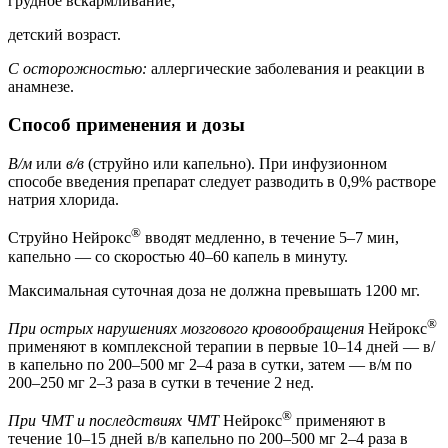
грудное вскармливание;
детский возраст.
С осторожностью:
аллергические заболевания и реакции в
анамнезе.
Способ применения и дозы
В/м
или
в/в
(струйно или капельно). При инфузионном
способе введения препарат следует разводить в 0,9% растворе
натрия хлорида.
®
Струйно Нейрокс
вводят медленно, в течение 5–7 мин,
капельно — со скоростью 40–60 капель в минуту.
Максимальная суточная доза не должна превышать 1200 мг.
®
При острых нарушениях мозгового кровообращения
Нейрокс
применяют в комплексной терапии в первые 10–14 дней — в/
в капельно по 200–500 мг 2–4 раза в сутки, затем — в/м по
200–250 мг 2–3 раза в сутки в течение 2 нед.
®
При ЧМТ и последствиях ЧМТ
Нейрокс
применяют в
течение 10–15 дней в/в капельно по 200–500 мг 2–4 раза в