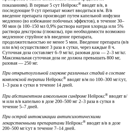
®
показаниям). В первые 5 сут Нейрокс
вводят в/в, в
последующие 9 сут препарат может вводиться в/м. В/в
введение препарата производят путем капельной инфузии
медленно (во избежание побочных эффектов), в течение 30–
90 мин (в 100–150 мл 0,9% раствора натрия хлорида или 5%
раствора декстрозы (глюкозы), при необходимости возможно
медленное струйное в/в введение препарата,
продолжительностью не менее 5 мин. Введение препарата (в/в
или в/м) осуществляют 3 раза в сутки, через каждые 8 ч.
Суточная доза составляет 6–9 мг/кг, разовая доза — 2–3 мг/кг.
Максимальная суточная доза не должна превышать 800 мг,
разовая — 250 мг.
При открытоугольной глаукоме различных стадий в составе
®
комплексной терапии
Нейрокс
вводят в/м по 100–300 мг/сут,
1–3 раза в сутки в течение 14 дней.
®
При абстинентном алкогольном синдроме
Нейрокс
вводят в/
м или в/в капельно в дозе 200–500 мг 2–3 раза в сутки в
течение 5–7 дней.
При острой интоксикации антипсихотическими
®
лекарственными препаратами
Нейрокс
вводят в/в в дозе
200–500 мг/сут в течение 7–14 дней.