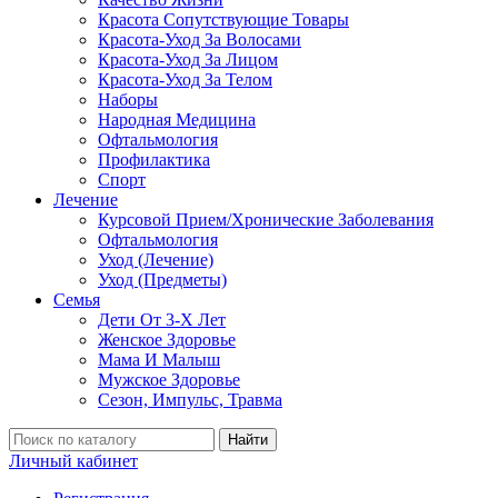
Красота Сопутствующие Товары
Красота-Уход За Волосами
Красота-Уход За Лицом
Красота-Уход За Телом
Наборы
Народная Медицина
Офтальмология
Профилактика
Спорт
Лечение
Курсовой Прием/Хронические Заболевания
Офтальмология
Уход (Лечение)
Уход (Предметы)
Семья
Дети От 3-Х Лет
Женское Здоровье
Мама И Малыш
Мужское Здоровье
Сезон, Импульс, Травма
Найти
Личный кабинет