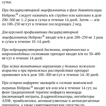
сутки.
При дисциркуляторной энцефалопатии в фазе декомпенсации
®
Нейрокс
следует назначать в/в струйно или капельно в дозе
200–500 мг 1–2 раза в сутки в течение 14 дней. Затем — в/м
по 100–250 мг/сут в течение последующих 2 нед.
Для курсовой профилактики дисциркуляторной
®
энцефалопатии
Нейрокс
вводят в/м в дозе 200–250 мг 2 раза
в сутки в течение 10–14 дней.
При нейроциркуляторной дистонии, невротических и
неврозоподобных состояниях
препарат вводят в/м по 50–400
мг/сут в течение 14 дней.
При легких когнитивных нарушениях у больных пожилого
возраста и при тревожных расстройствах
препарат
применяют в/м в дозе 100–300 мг/сут в течение 14–30 дней.
При остром инфаркте миокарда в составе комплексной
®
терапии
Нейрокс
вводят в/в или в/м в течение 14 сут, на
фоне традиционной терапии инфаркта миокарда
(включающей нитраты, β-адреноблокаторы, ингибиторы
АПФ, тромболитики, антикоагулянтные и антиагрегантные
препараты, а также симптоматические средства по