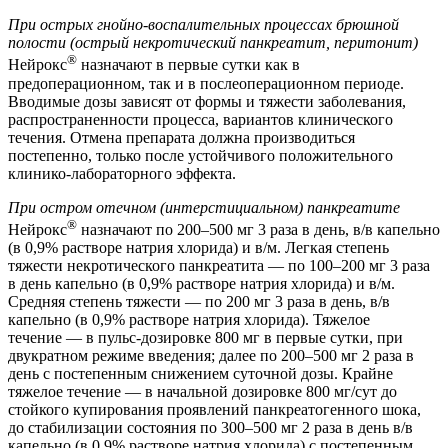
При острых гнойно-воспалительных процессах брюшной
полости (острый некротический панкреатит, перитонит)
®
Нейрокс
назначают в первые сутки как в
предоперационном, так и в послеоперационном периоде.
Вводимые дозы зависят от формы и тяжести заболевания,
распространенности процесса, вариантов клинического
течения. Отмена препарата должна производиться
постепенно, только после устойчивого положительного
клинико-лабораторного эффекта.
При остром отечном (интерстициальном) панкреатите
®
Нейрокс
назначают по 200–500 мг 3 раза в день, в/в капельно
(в 0,9% растворе натрия хлорида) и в/м. Легкая степень
тяжести некротического панкреатита — по 100–200 мг 3 раза
в день капельно (в 0,9% растворе натрия хлорида) и в/м.
Средняя степень тяжести — по 200 мг 3 раза в день, в/в
капельно (в 0,9% растворе натрия хлорида). Тяжелое
течение — в пульс-дозировке 800 мг в первые сутки, при
двукратном режиме введения; далее по 200–500 мг 2 раза в
день с постепенным снижением суточной дозы. Крайне
тяжелое течение — в начальной дозировке 800 мг/сут до
стойкого купирования проявлений панкреатогенного шока,
до стабилизации состояния по 300–500 мг 2 раза в день в/в
капельно (в 0,9% растворе натрия хлорида) с постепенным