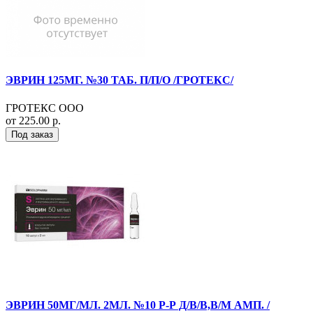
ЭВРИН 125МГ. №30 ТАБ. П/П/О /ГРОТЕКС/
ГРОТЕКС ООО
от 225.00 р.
Под заказ
ЭВРИН 50МГ/МЛ. 2МЛ. №10 Р-Р Д/В/В,В/М АМП. /