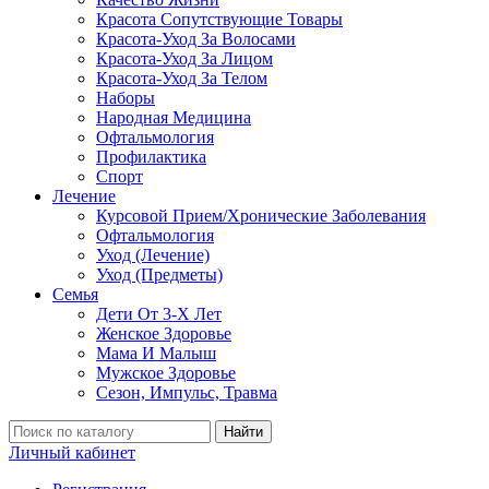
Красота Сопутствующие Товары
Красота-Уход За Волосами
Красота-Уход За Лицом
Красота-Уход За Телом
Наборы
Народная Медицина
Офтальмология
Профилактика
Спорт
Лечение
Курсовой Прием/Хронические Заболевания
Офтальмология
Уход (Лечение)
Уход (Предметы)
Семья
Дети От 3-Х Лет
Женское Здоровье
Мама И Малыш
Мужское Здоровье
Сезон, Импульс, Травма
Найти
Личный кабинет