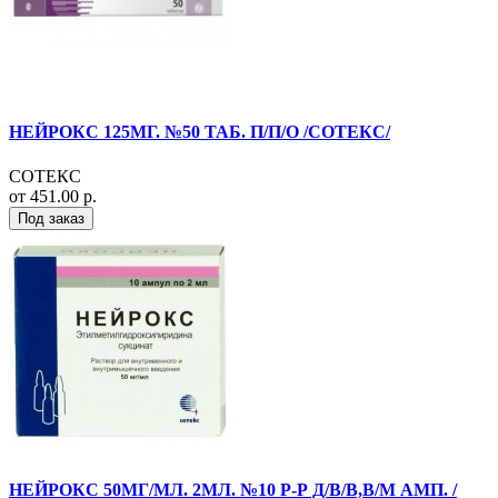
НЕЙРОКС 125МГ. №50 ТАБ. П/П/О /СОТЕКС/
СОТЕКС
от 451.00 р.
Под заказ
НЕЙРОКС 50МГ/МЛ. 2МЛ. №10 Р-Р Д/В/В,В/М АМП. /