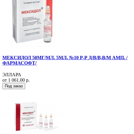
МЕКСИДОЛ 50МГ/МЛ. 5МЛ. №10 Р-Р Д/В/В,В/М АМП. /
ФАРМАСОФТ/
ЭЛЛАРА
от 1 061.00 р.
Под заказ