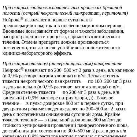
При острых гнойно-воспалительных процессах брюшной
полости (острый некротический панкреатит, перитонит)
®
Нейрокс
назначают в первые сутки как в
предоперационном, так и в послеоперационном периоде.
Вводимые дозы зависят от формы и тяжести заболевания,
распространенности процесса, вариантов клинического
течения. Отмена препарата должна производиться
постепенно, только после устойчивого положительного
клинико-лабораторного эффекта.
При остром отечном (интерстициальном) панкреатите
®
Нейрокс
назначают по 200–500 мг 3 раза в день, в/в капельно
(в 0,9% растворе натрия хлорида) и в/м. Легкая степень
тяжести некротического панкреатита — по 100–200 мг 3 раза
в день капельно (в 0,9% растворе натрия хлорида) и в/м.
Средняя степень тяжести — по 200 мг 3 раза в день, в/в
капельно (в 0,9% растворе натрия хлорида). Тяжелое
течение — в пульс-дозировке 800 мг в первые сутки, при
двукратном режиме введения; далее по 200–500 мг 2 раза в
день с постепенным снижением суточной дозы. Крайне
тяжелое течение — в начальной дозировке 800 мг/сут до
стойкого купирования проявлений панкреатогенного шока,
до стабилизации состояния по 300–500 мг 2 раза в день в/в
капельно (в 0,9% растворе натрия хлорида) с постепенным