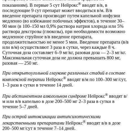
®
показаниям). В первые 5 сут Нейрокс
вводят в/в, в
последующие 9 сут препарат может вводиться в/м. В/в
введение препарата производят путем капельной инфузии
медленно (во избежание побочных эффектов), в течение 30–
90 мин (в 100–150 мл 0,9% раствора натрия хлорида или 5%
раствора декстрозы (глюкозы), при необходимости возможно
медленное струйное в/в введение препарата,
продолжительностью не менее 5 мин. Введение препарата (в/в
или в/м) осуществляют 3 раза в сутки, через каждые 8 ч.
Суточная доза составляет 6–9 мг/кг, разовая доза — 2–3 мг/кг.
Максимальная суточная доза не должна превышать 800 мг,
разовая — 250 мг.
При открытоугольной глаукоме различных стадий в составе
®
комплексной терапии
Нейрокс
вводят в/м по 100–300 мг/сут,
1–3 раза в сутки в течение 14 дней.
®
При абстинентном алкогольном синдроме
Нейрокс
вводят в/
м или в/в капельно в дозе 200–500 мг 2–3 раза в сутки в
течение 5–7 дней.
При острой интоксикации антипсихотическими
®
лекарственными препаратами
Нейрокс
вводят в/в в дозе
200–500 мг/сут в течение 7–14 дней.