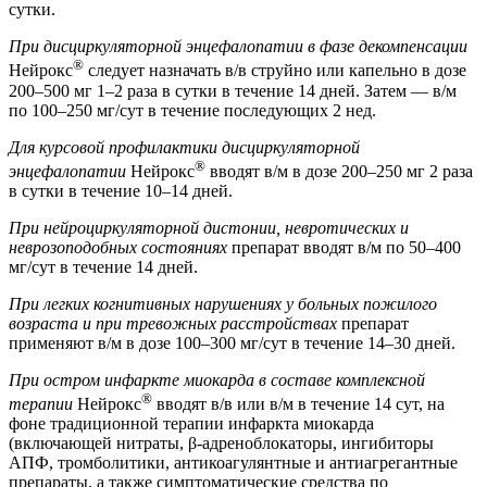
сутки.
При дисциркуляторной энцефалопатии в фазе декомпенсации
®
Нейрокс
следует назначать в/в струйно или капельно в дозе
200–500 мг 1–2 раза в сутки в течение 14 дней. Затем — в/м
по 100–250 мг/сут в течение последующих 2 нед.
Для курсовой профилактики дисциркуляторной
®
энцефалопатии
Нейрокс
вводят в/м в дозе 200–250 мг 2 раза
в сутки в течение 10–14 дней.
При нейроциркуляторной дистонии, невротических и
неврозоподобных состояниях
препарат вводят в/м по 50–400
мг/сут в течение 14 дней.
При легких когнитивных нарушениях у больных пожилого
возраста и при тревожных расстройствах
препарат
применяют в/м в дозе 100–300 мг/сут в течение 14–30 дней.
При остром инфаркте миокарда в составе комплексной
®
терапии
Нейрокс
вводят в/в или в/м в течение 14 сут, на
фоне традиционной терапии инфаркта миокарда
(включающей нитраты, β-адреноблокаторы, ингибиторы
АПФ, тромболитики, антикоагулянтные и антиагрегантные
препараты, а также симптоматические средства по