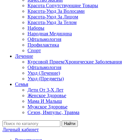
Красота Сопутствующие Товары
Красота-Уход За Волосами
Красота-Уход За Лицом
Красота-Уход За Телом
Наборы
Народная Медицина
Офтальмология
Профилактика
Спорт
Лечение
Курсовой Прием/Хронические Заболевания
Офтальмология
Уход (Лечение)
Уход (Предметы)
Семья
Дети От 3-Х Лет
Женское Здоровье
Мама И Малыш
Мужское Здоровье
Сезон, Импульс, Травма
Найти
Личный кабинет