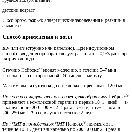
грудное вскармливание;
детский возраст.
С осторожностью:
аллергические заболевания и реакции в
анамнезе.
Способ применения и дозы
В/м
или
в/в
(струйно или капельно). При инфузионном
способе введения препарат следует разводить в 0,9% растворе
натрия хлорида.
®
Струйно Нейрокс
вводят медленно, в течение 5–7 мин,
капельно — со скоростью 40–60 капель в минуту.
Максимальная суточная доза не должна превышать 1200 мг.
®
При острых нарушениях мозгового кровообращения
Нейрокс
применяют в комплексной терапии в первые 10–14 дней — в/
в капельно по 200–500 мг 2–4 раза в сутки, затем — в/м по
200–250 мг 2–3 раза в сутки в течение 2 нед.
®
При ЧМТ и последствиях ЧМТ
Нейрокс
применяют в
течение 10–15 дней в/в капельно по 200–500 мг 2–4 раза в