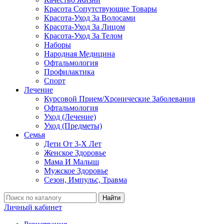
Красота Сопутствующие Товары
Красота-Уход За Волосами
Красота-Уход За Лицом
Красота-Уход За Телом
Наборы
Народная Медицина
Офтальмология
Профилактика
Спорт
Лечение
Курсовой Прием/Хронические Заболевания
Офтальмология
Уход (Лечение)
Уход (Предметы)
Семья
Дети От 3-Х Лет
Женское Здоровье
Мама И Малыш
Мужское Здоровье
Сезон, Импульс, Травма
Найти
Личный кабинет