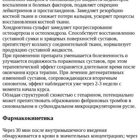
воспаления и болевых факторов, подавляет секрецию
лейкотриенов и простагландинов. Замедляет резорбцию
костной ткани и снижает потери кальция, ускоряет процессы
восстановления костной ткани.
Хондроитина сульфат замедляет прогрессирование
остеоартроза и остеохондроза. Способствует восстановлению
суставной сумки и хрящевых поверхностей суставов,
препятствует коллапсу соединительной ткани, нормализует
продукцию суставной жидкости.
При применении препарата уменьшается болезненность и
улучшается подвижность пораженных суставов, при этом
терапевтический эффект сохраняется длительное время после
окончания курса терапии. При лечении дегенеративных
изменений суставов, сопровождающихся вторичным
синовитом, эффект наблюдается уже через 2-3 недели с
момента начала курса.
Обладая структурной схожестью с гепарином, потенциально
может препятствовать образованию фибриновых тромбов в
синовиальном и субхондральном микроциркуляторном русле.
Фармакокинетика
Через 30 мин после внутримышечного введения
обнаруживается в крови в значительных концентрациях; через