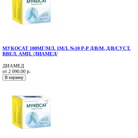
МУКОСАТ 100МГ/МЛ. 1МЛ. №10 Р-Р Д/В/М, Д/В/СУСТ.
ВВЕД. АМП. /ДИАМЕД/
ДИАМЕД
от 2 090.00 р.
В корзину