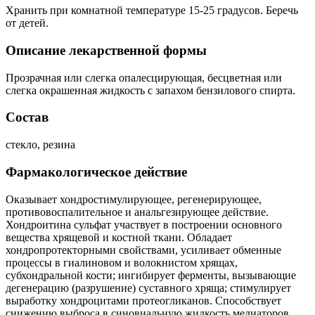
Хранить при комнатной температуре 15-25 градусов. Беречь
от детей.
Описание лекарственной формы
Прозрачная или слегка опалесцирующая, бесцветная или
слегка окрашенная жидкость с запахом бензилового спирта.
Состав
стекло, резина
Фармакологическое действие
Оказывает хондростимулирующее, регенерирующее,
противовоспалительное и анальгезирующее действие.
Хондроитина сульфат участвует в построении основного
вещества хрящевой и костной ткани. Обладает
хондропротекторными свойствами, усиливает обменные
процессы в гиалиновом и волокнистом хрящах,
субхондральной кости; ингибирует ферменты, вызывающие
дегенерацию (разрушение) суставного хряща; стимулирует
выработку хондроцитами протеогликанов. Способствует
снижению выброса в синовиальную жидкость медиаторов