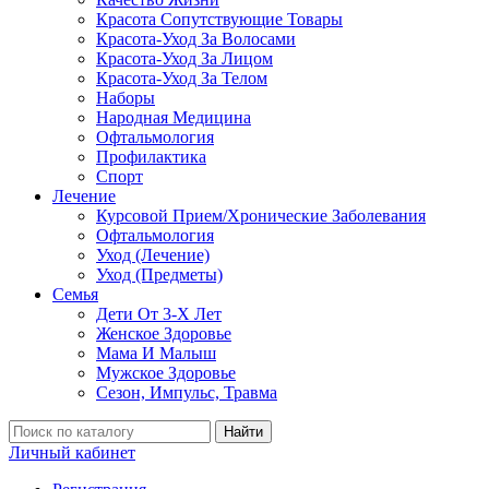
Красота Сопутствующие Товары
Красота-Уход За Волосами
Красота-Уход За Лицом
Красота-Уход За Телом
Наборы
Народная Медицина
Офтальмология
Профилактика
Спорт
Лечение
Курсовой Прием/Хронические Заболевания
Офтальмология
Уход (Лечение)
Уход (Предметы)
Семья
Дети От 3-Х Лет
Женское Здоровье
Мама И Малыш
Мужское Здоровье
Сезон, Импульс, Травма
Найти
Личный кабинет