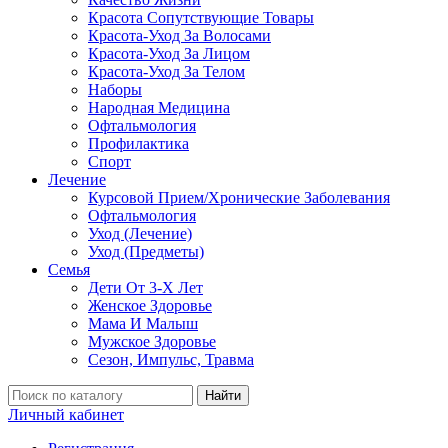
Красота Сопутствующие Товары
Красота-Уход За Волосами
Красота-Уход За Лицом
Красота-Уход За Телом
Наборы
Народная Медицина
Офтальмология
Профилактика
Спорт
Лечение
Курсовой Прием/Хронические Заболевания
Офтальмология
Уход (Лечение)
Уход (Предметы)
Семья
Дети От 3-Х Лет
Женское Здоровье
Мама И Малыш
Мужское Здоровье
Сезон, Импульс, Травма
Найти
Личный кабинет