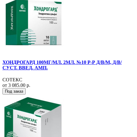
ХОНДРОГАРД 100МГ/МЛ. 2МЛ. №10 Р-Р Д/В/М, Д/В/
СУСТ. ВВЕД. АМП.
СОТЕКС
от 3 085.00 р.
Под заказ