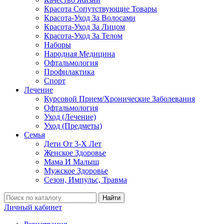
Красота Сопутствующие Товары
Красота-Уход За Волосами
Красота-Уход За Лицом
Красота-Уход За Телом
Наборы
Народная Медицина
Офтальмология
Профилактика
Спорт
Лечение
Курсовой Прием/Хронические Заболевания
Офтальмология
Уход (Лечение)
Уход (Предметы)
Семья
Дети От 3-Х Лет
Женское Здоровье
Мама И Малыш
Мужское Здоровье
Сезон, Импульс, Травма
Найти
Личный кабинет