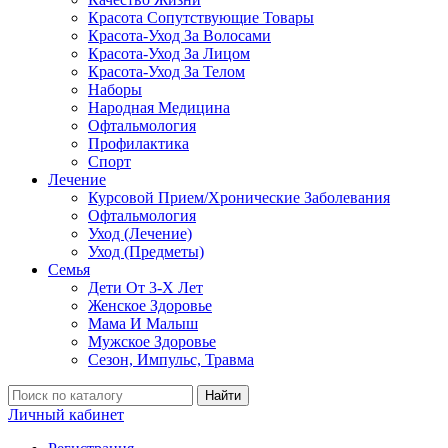
Красота Сопутствующие Товары
Красота-Уход За Волосами
Красота-Уход За Лицом
Красота-Уход За Телом
Наборы
Народная Медицина
Офтальмология
Профилактика
Спорт
Лечение
Курсовой Прием/Хронические Заболевания
Офтальмология
Уход (Лечение)
Уход (Предметы)
Семья
Дети От 3-Х Лет
Женское Здоровье
Мама И Малыш
Мужское Здоровье
Сезон, Импульс, Травма
Найти
Личный кабинет