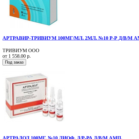
АРТРАВИР-ТРИВИУМ 100МГ/МЛ. 2МЛ. №10 Р-Р Д/В/М А
ТРИВИУМ ООО
от 1 558.00 р.
Под заказ
АРТРАДОЛ 100МГ. №10 ЛИОФ. Д/Р-РА Д/В/М АМП.