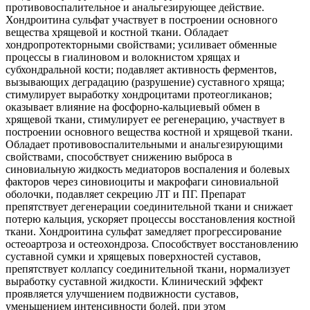
противовоспалительное и анальгезирующее действие.
Хондроитина сульфат участвует в построении основного
вещества хрящевой и костной ткани. Обладает
хондропротекторными свойствами; усиливает обменные
процессы в гиалиновом и волокнистом хрящах и
субхондральной кости; подавляет активность ферментов,
вызывающих деградацию (разрушение) суставного хряща;
стимулирует выработку хондроцитами протеогликанов;
оказывает влияние на фосфорно-кальциевый обмен в
хрящевой ткани, стимулирует ее регенерацию, участвует в
построении основного вещества костной и хрящевой ткани.
Обладает противовоспалительными и анальгезирующими
свойствами, способствует снижению выброса в
синовиальную жидкость медиаторов воспаления и болевых
факторов через синовиоциты и макрофаги синовиальной
оболочки, подавляет секрецию ЛТ и ПГ. Препарат
препятствует дегенерации соединительной ткани и снижает
потерю кальция, ускоряет процессы восстановления костной
ткани. Хондроитина сульфат замедляет прогрессирование
остеоартроза и остеохондроза. Способствует восстановлению
суставной сумки и хрящевых поверхностей суставов,
препятствует коллапсу соединительной ткани, нормализует
выработку суставной жидкости. Клинический эффект
проявляется улучшением подвижности суставов,
уменьшением интенсивности болей, при этом