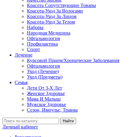
Красота Сопутствующие Товары
Красота-Уход За Волосами
Красота-Уход За Лицом
Красота-Уход За Телом
Наборы
Народная Медицина
Офтальмология
Профилактика
Спорт
Лечение
Курсовой Прием/Хронические Заболевания
Офтальмология
Уход (Лечение)
Уход (Предметы)
Семья
Дети От 3-Х Лет
Женское Здоровье
Мама И Малыш
Мужское Здоровье
Сезон, Импульс, Травма
Найти
Личный кабинет