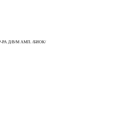
РА Д/В/М АМП. /БИОК/