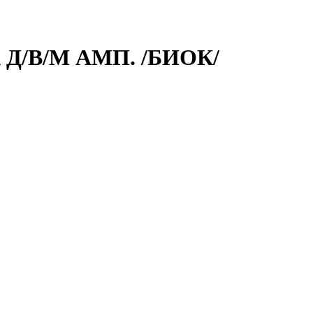
Д/В/М АМП. /БИОК/