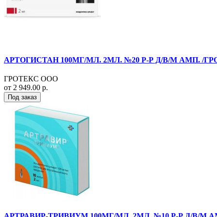
АРТОГИСТАН 100МГ/МЛ. 2МЛ. №20 Р-Р Д/В/М АМП. /ГР
ГРОТЕКС ООО
от 2 949.00 р.
Под заказ
АРТРАВИР-ТРИВИУМ 100МГ/МЛ. 2МЛ. №10 Р-Р Д/В/М А