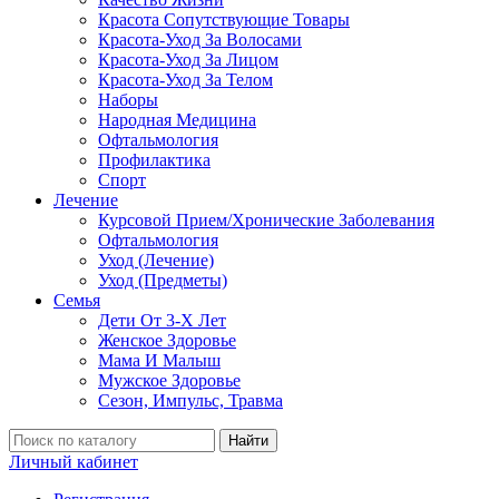
Красота Сопутствующие Товары
Красота-Уход За Волосами
Красота-Уход За Лицом
Красота-Уход За Телом
Наборы
Народная Медицина
Офтальмология
Профилактика
Спорт
Лечение
Курсовой Прием/Хронические Заболевания
Офтальмология
Уход (Лечение)
Уход (Предметы)
Семья
Дети От 3-Х Лет
Женское Здоровье
Мама И Малыш
Мужское Здоровье
Сезон, Импульс, Травма
Найти
Личный кабинет