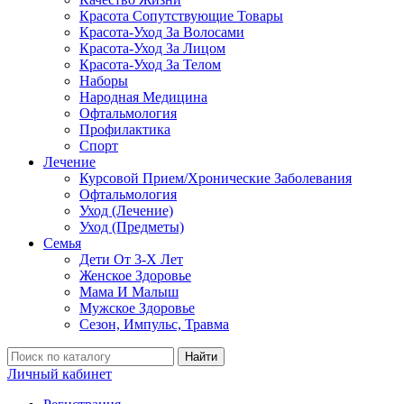
Красота Сопутствующие Товары
Красота-Уход За Волосами
Красота-Уход За Лицом
Красота-Уход За Телом
Наборы
Народная Медицина
Офтальмология
Профилактика
Спорт
Лечение
Курсовой Прием/Хронические Заболевания
Офтальмология
Уход (Лечение)
Уход (Предметы)
Семья
Дети От 3-Х Лет
Женское Здоровье
Мама И Малыш
Мужское Здоровье
Сезон, Импульс, Травма
Найти
Личный кабинет