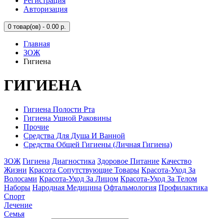
Регистрация
Авторизация
0
товар(ов) - 0.00 р.
Главная
ЗОЖ
Гигиена
ГИГИЕНА
Гигиена Полости Рта
Гигиена Ушной Раковины
Прочие
Средства Для Душа И Ванной
Средства Общей Гигиены (Личная Гигиена)
ЗОЖ
Гигиена
Диагностика
Здоровое Питание
Качество
Жизни
Красота Сопутствующие Товары
Красота-Уход За
Волосами
Красота-Уход За Лицом
Красота-Уход За Телом
Наборы
Народная Медицина
Офтальмология
Профилактика
Спорт
Лечение
Семья