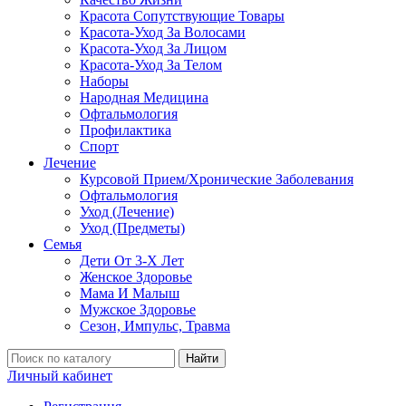
Красота Сопутствующие Товары
Красота-Уход За Волосами
Красота-Уход За Лицом
Красота-Уход За Телом
Наборы
Народная Медицина
Офтальмология
Профилактика
Спорт
Лечение
Курсовой Прием/Хронические Заболевания
Офтальмология
Уход (Лечение)
Уход (Предметы)
Семья
Дети От 3-Х Лет
Женское Здоровье
Мама И Малыш
Мужское Здоровье
Сезон, Импульс, Травма
Найти
Личный кабинет