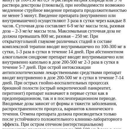
раствора декстрозы (глюкозы)), при необходимости возможно
медленное струйное введение препарата продолжительностью
не менее 5 минут. Введение препарата (внутривенно или
внутримышечно) осуществляют 3 раза в сутки через каждые 8
часов. Суточная доза составляет 6-9 мг/кг массы тела, разовая
доза – 2-3 мг/кг массы тела. Максимальная суточная доза не
должна превышать 800 мг, разовая – 250 мг. При
открытоугольной глаукоме различных стадий в составе
комплексной терапии вводят внутримышечно по 100-300 мг в
сутки, 1-3 раза в сутки в течение 14 дней. При абстинентном
алкогольном синдроме препарат вводят внутримышечно или
внутривенно капельно в дозе 200-500 мг 2-3 раза в сутки в
течение 5-7 дней. При острой интоксикации
антипсихотическими лекарственными средствами препарат
вводят внутривенно в дозе 200-500 мг в сутки в течение 7-14
дней. При острых гнойно-воспалительных процессах
брюшной полости (острый некротический панкреатит,
перитонит) препарат назначают в первые сутки как в
предоперационном, так и в послеоперационном периоде.
Вводимые дозы зависят от формы и тяжести заболевания,
распространенности процесса, вариантов клинического
течения. Отмена препарата должна производиться только
после устойчивого положительного клинико-лабораторного
эффекта. При остром отечном (интерстициальном)