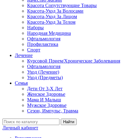
Красота Сопутствующие Товары
Красота-Уход За Волосами
Красота-Уход За Лицом
Красота-Уход За Телом
Наборы
Народная Медицина
Офтальмология
Профилактика
Спорт
Лечение
Курсовой Прием/Хронические Заболевания
Офтальмология
Уход (Лечение)
Уход (Предметы)
Семья
Дети От 3-Х Лет
Женское Здоровье
Мама И Малыш
Мужское Здоровье
Сезон, Импульс, Травма
Найти
Личный кабинет