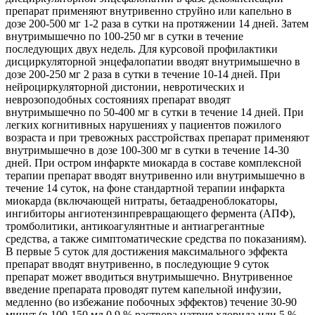
препарат применяют внутривенно струйно или капельно в
дозе 200-500 мг 1-2 раза в сутки на протяжении 14 дней. Затем
внутримышечно по 100-250 мг в сутки в течение
последующих двух недель. Для курсовой профилактики
дисциркуляторной энцефалопатии вводят внутримышечно в
дозе 200-250 мг 2 раза в сутки в течение 10-14 дней. При
нейроциркуляторной дистонии, невротических и
неврозоподобных состояниях препарат вводят
внутримышечно по 50-400 мг в сутки в течение 14 дней. При
легких когнитивных нарушениях у пациентов пожилого
возраста и при тревожных расстройствах препарат применяют
внутримышечно в дозе 100-300 мг в сутки в течение 14-30
дней. При остром инфаркте миокарда в составе комплексной
терапии препарат вводят внутривенно или внутримышечно в
течение 14 суток, на фоне стандартной терапии инфаркта
миокарда (включающей нитраты, бетаадреноблокаторы,
ингибиторы ангиотензинпревращающего фермента (АПФ),
тромболитики, антикоагулянтные и антиагрегантные
средства, а также симптоматические средства по показаниям).
В первые 5 суток для достижения максимального эффекта
препарат вводят внутривенно, в последующие 9 суток
препарат может вводиться внутримышечно. Внутривенное
введение препарата проводят путем капельной инфузии,
медленно (во избежание побочных эффектов) течение 30-90
минут (в 100-150 мл 0,9 % раствора натрия хлорида или 5 %