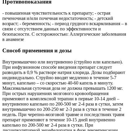
Противопоказания
- повышенная чувствительность к препарату; - острая
печеночная и/или почечная недостаточность; - детский
возраст; - беременность; - период грудного вскармливания – в
связи с отсутствием данных по эффективности и
безопасности. С осторожностью: Аллергические заболевания
в анамнезе
Способ применения и дозы
Внутримышечно или внутривенно (струйно или капельно).
При инфузионном способе введения препарат следует
разводить в 0,9 % растворе натрия хлорида. Дозы подбирают
индивидуально. Струйно вводят медленно в течение 5-7
минут, капельно – со скоростью 40-60 капель в минуту.
Максимальная суточная доза не должна превышать 1200 мг.
При острых нарушениях мозгового кровообращения
применяют в комплексной терапии в первые 10-14 дней –
внутривенно капельно по 200-500 мг 2-4 раза в сутки, затем
внутримышечно по 200-250 мг 2-3 раза в сутки в течение 2
недель. При черепно-мозговой травме и последствиях травм
препарат применяют в течение 10-15 дней внутривенно
капельно по 200-500 мг 2-4 раза в сутки. При
дисциркуляторной энцефалопатии в фазе декомпенсации