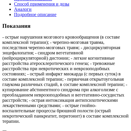
Способ применения и дозы
Аналоги
Подробное описание
Показания
- острые нарушения мозгового кровообращения (в составе
комплексной терапии); - черепно-мозговая травма,
последствия черепно-мозговых травм; - дисциркуляторная
энцефалопатия; - синдром вегетативной
(нейроциркуляторной) дистонии; - легкие когнитивные
расстройства атеросклеротического генеза; - тревожные
расстройства при невротических и неврозоподобных
состояниях; - острый инфаркт миокарда (с первых суток) в
составе комплексной терапии; - первичная открытоугольная
глаукома различных стадий, в составе комплексной терапии; -
купирование абстинентного синдрома при алкоголизме с
преобладанием неврозоподобных и вегетативно-сосудистых
расстройств; - острая интоксикация антипсихотическими
лекарственными средствами; - острые гнойно-
воспалительные процессы брюшной полости (острый
некротический панкреатит, перитонит) в составе комплексной
терапии.