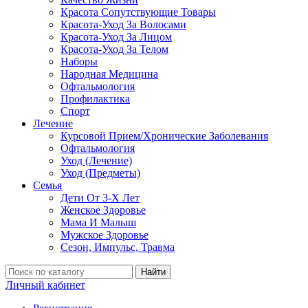
Красота Сопутствующие Товары
Красота-Уход За Волосами
Красота-Уход За Лицом
Красота-Уход За Телом
Наборы
Народная Медицина
Офтальмология
Профилактика
Спорт
Лечение
Курсовой Прием/Хронические Заболевания
Офтальмология
Уход (Лечение)
Уход (Предметы)
Семья
Дети От 3-Х Лет
Женское Здоровье
Мама И Малыш
Мужское Здоровье
Сезон, Импульс, Травма
Найти
Личный кабинет