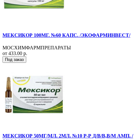
МЕКСИКОР 100МГ. №60 КАПС. /ЭКОФАРМИНВЕСТ/
МОСХИМФАРМПРЕПАРАТЫ
от 433.00 р.
Под заказ
МЕКСИКОР 50МГ/МЛ. 2МЛ. №10 Р-Р Д/В/В,В/М АМП. /