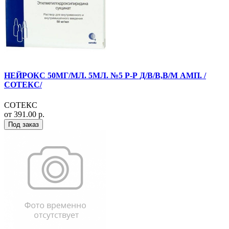
НЕЙРОКС 50МГ/МЛ. 5МЛ. №5 Р-Р Д/В/В,В/М АМП. /
СОТЕКС/
СОТЕКС
от 391.00 р.
Под заказ