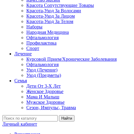
Красота Сопутствующие Товары
Красота-Уход За Волосами
Красота-Уход За Лицом
Красота-Уход За Телом
Наборы
Народная Медицина
Офтальмология
Профилактика
Спорт
Лечение
Курсовой Прием/Хронические Заболевания
Офтальмология
Уход (Лечение)
Уход (Предметы)
Семья
Дети От 3-Х Лет
Женское Здоровье
Мама И Малыш
Мужское Здоровье
Сезон, Импульс, Травма
Найти
Личный кабинет