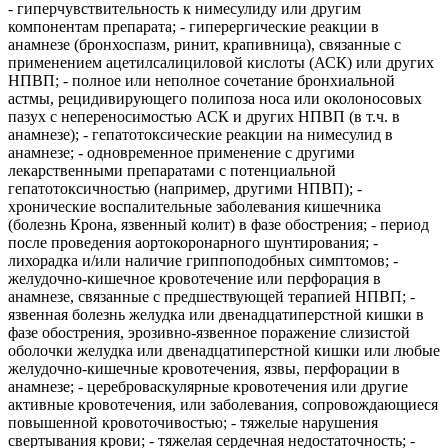
- гиперчувствительность к нимесулиду или другим
компонентам препарата; - гиперергические реакции в
анамнезе (бронхоспазм, ринит, крапивница), связанные с
применением ацетилсалициловой кислоты (АСК) или других
НПВП; - полное или неполное сочетание бронхиальной
астмы, рецидивирующего полипоза носа или околоносовых
пазух с непереносимостью АСК и других НПВП (в т.ч. в
анамнезе); - гепатотоксические реакции на нимесулид в
анамнезе; - одновременное применение с другими
лекарственными препаратами с потенциальной
гепатотоксичностью (например, другими НПВП); -
хронические воспалительные заболевания кишечника
(болезнь Крона, язвенный колит) в фазе обострения; - период
после проведения аортокоронарного шунтирования; -
лихорадка и/или наличие гриппоподобных симптомов; -
желудочно-кишечное кровотечение или перфорация в
анамнезе, связанные с предшествующей терапией НПВП; -
язвенная болезнь желудка или двенадцатиперстной кишки в
фазе обострения, эрозивно-язвенное поражение слизистой
оболочки желудка или двенадцатиперстной кишки или любые
желудочно-кишечные кровотечения, язвы, перфорации в
анамнезе; - цереброваскулярные кровотечения или другие
активные кровотечения, или заболевания, сопровождающиеся
повышенной кровоточивостью; - тяжелые нарушения
свертывания крови; - тяжелая сердечная недостаточность; -