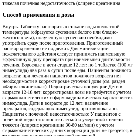
тяжелая почечная недостаточность (клиренс креатинина
Способ применения и дозы
Внутрь. Таблетку растворить в стакане воды комнатной
температуры (образуется суспензия белого или бледно-
желтого цвета), полученную суспензию необходимо
употребить сразу после приготовления. Приготовленный
раствор хранению не подлежит. Для минимизации
нежелательного действия следует принимать наименьшую
эффективную дозу препарата при наименьшей длительности
лечения. Взрослые и дети старше 12 лет: по 1 таблетке (100 мг
нимесулида) два раза в сутки после еды. Пациенты пожилого
возраста: при лечении пациентов пожилого возраста нет
необходимости в корректировке суточной дозы (см. раздел
«Фармакокинетика»). Педиатрическая популяция: Дети в
возрасте 12-18 лет: корректировка дозы не требуется с учетом
фармакокинетических и фармакодинамических характеристик
нимесулида. Дети в возрасте до 12 лет: назначение
препаратов, содержащих нимесулид, противопоказано.
Пациенты с почечной недостаточностью: У пациентов с
почечной недостаточностью легкой и умеренной степени
тяжести (клиренс креатинина 30-80 мл/мин) с учетом
фармакокинетических данных коррекции дозы не требуется, в
то время как пациентам с тяжелой почечной