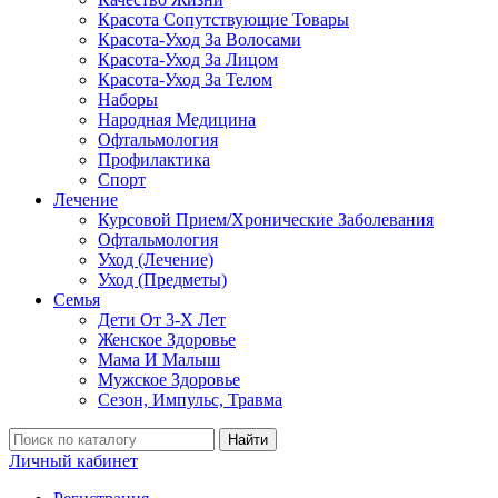
Красота Сопутствующие Товары
Красота-Уход За Волосами
Красота-Уход За Лицом
Красота-Уход За Телом
Наборы
Народная Медицина
Офтальмология
Профилактика
Спорт
Лечение
Курсовой Прием/Хронические Заболевания
Офтальмология
Уход (Лечение)
Уход (Предметы)
Семья
Дети От 3-Х Лет
Женское Здоровье
Мама И Малыш
Мужское Здоровье
Сезон, Импульс, Травма
Найти
Личный кабинет