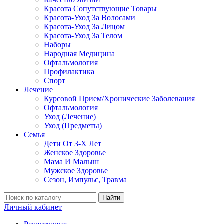
Красота Сопутствующие Товары
Красота-Уход За Волосами
Красота-Уход За Лицом
Красота-Уход За Телом
Наборы
Народная Медицина
Офтальмология
Профилактика
Спорт
Лечение
Курсовой Прием/Хронические Заболевания
Офтальмология
Уход (Лечение)
Уход (Предметы)
Семья
Дети От 3-Х Лет
Женское Здоровье
Мама И Малыш
Мужское Здоровье
Сезон, Импульс, Травма
Найти
Личный кабинет