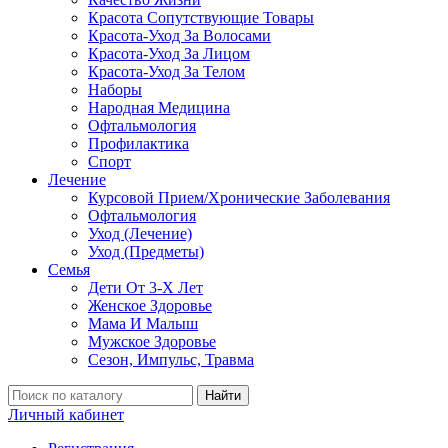
Красота Сопутствующие Товары
Красота-Уход За Волосами
Красота-Уход За Лицом
Красота-Уход За Телом
Наборы
Народная Медицина
Офтальмология
Профилактика
Спорт
Лечение
Курсовой Прием/Хронические Заболевания
Офтальмология
Уход (Лечение)
Уход (Предметы)
Семья
Дети От 3-Х Лет
Женское Здоровье
Мама И Малыш
Мужское Здоровье
Сезон, Импульс, Травма
Найти
Личный кабинет