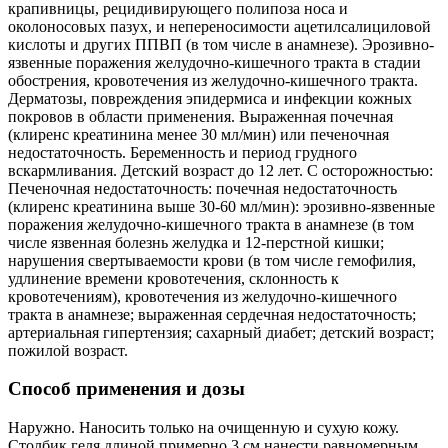
крапивницы, рецидивирующего полипоза носа и
околоносовых пазух, и непереносимости ацетилсалициловой
кислоты и других ППВП (в том числе в анамнезе). Эрозивно-
язвенные поражения желудочно-кишечного тракта в стадии
обострения, кровотечения из желудочно-кишечного тракта.
Дерматозы, повреждения эпидермиса и инфекции кожных
покровов в области применения. Выраженная почечная
(клиренс креатинина менее 30 мл/мин) или печеночная
недостаточность. Беременность и период грудного
вскармливания. Детский возраст до 12 лет. С осторожностью:
Печеночная недостаточность: почечная недостаточность
(клиренс креатинина выше 30-60 мл/мин): эрозивно-язвенные
поражения желудочно-кишечного тракта в анамнезе (в том
числе язвенная болезнь желудка и 12-перстной кишки;
нарушения свертываемости крови (в том числе гемофилия,
удлинение времени кровотечения, склонность к
кровотечениям), кровотечения из желудочно-кишечного
тракта в анамнезе; выраженная сердечная недостаточность;
артериальная гипертензия; сахарный диабет; детский возраст;
пожилой возраст.
Способ применения и дозы
Наружно. Наносить только на очищенную и сухую кожу.
Столбик геля длиной примерно 3 см нанести равномерным