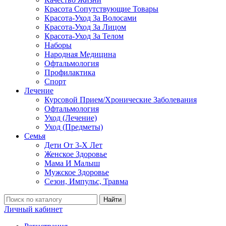
Красота Сопутствующие Товары
Красота-Уход За Волосами
Красота-Уход За Лицом
Красота-Уход За Телом
Наборы
Народная Медицина
Офтальмология
Профилактика
Спорт
Лечение
Курсовой Прием/Хронические Заболевания
Офтальмология
Уход (Лечение)
Уход (Предметы)
Семья
Дети От 3-Х Лет
Женское Здоровье
Мама И Малыш
Мужское Здоровье
Сезон, Импульс, Травма
Найти
Личный кабинет