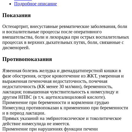
Подробное описание
Показания
Остеоартрит, внесуставные ревматические заболевания, боли
и воспалительные процессы после оперативного
вмешательства, боли и лихорадка при острых воспалительных
процессах в верхних дыхательных путях, боли, связанные с
дисменореей.
Противопоказания
Язвенная болезнь желудка и двенадцатиперстной кишки в
фазе обострения, острое кровотечение из ЖКТ, умеренная и
выраженная печеночная недостаточность, почечная
недостаточность (КК менее 30 мл/мин), беременность,
лактация; повышенная чувствительность к нимесулиду и
другим НПВС (в т.ч. ацетилсалициловой кислоте).
Применение при беременности и кормлении грудью
Нимесулид противопоказан к применению при беременности
и в период лактации.
Прямых указаний на эмбриотоксическое и токолитическое
действие нимесулида не имеется.
Применение при нарушениях функции печени