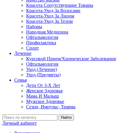
Красота Сопутствующие Товары
Красота-Уход За Волосами
Красота-Уход За Лицом
Красота-Уход За Телом
Наборы
Народная Медицина
Офтальмология
Профилактика
Спорт
Лечение
Курсовой Прием/Хронические Заболевания
Офтальмология
Уход (Лечение)
Уход (Предметы)
Семья
Дети От 3-Х Лет
Женское Здоровье
Мама И Малыш
Мужское Здоровье
Сезон, Импульс, Травма
Найти
Личный кабинет