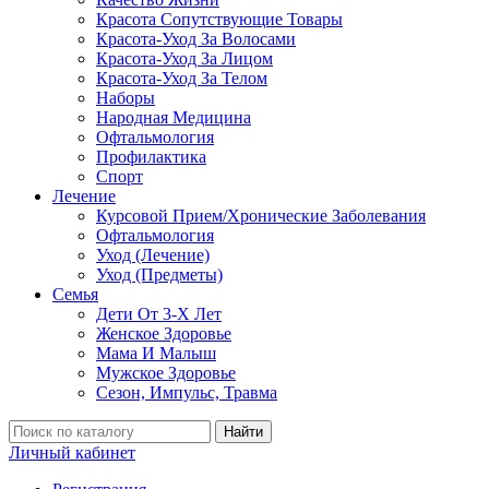
Красота Сопутствующие Товары
Красота-Уход За Волосами
Красота-Уход За Лицом
Красота-Уход За Телом
Наборы
Народная Медицина
Офтальмология
Профилактика
Спорт
Лечение
Курсовой Прием/Хронические Заболевания
Офтальмология
Уход (Лечение)
Уход (Предметы)
Семья
Дети От 3-Х Лет
Женское Здоровье
Мама И Малыш
Мужское Здоровье
Сезон, Импульс, Травма
Найти
Личный кабинет