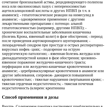
сочетание бронхиальной астмы, рецидивирующего полипоза
носа или околоносовых пазух с непереносимостью
ацетилсалициловой кислоты и других НПВП (в т.ч. в
анамнезе); - гепатотоксические реакции на нимесулид в
анамнезе; - одновременное применение с другими
лекарственными препаратами с потенци- альной
гепатотоксичностью (например, другими НПВП); -
хронические воспалительные заболевания кишечника
(болезнь Крона, язвенный колит) в фазе обострения; - период
после проведения аортокоронарного шунтирования; -
лихорадочный синдром при простуде и острых респираторно-
вирусных инфек- циях; - подозрение на острую
хирургическую патологию; - язвенная болезнь желудка или
двенадцатиперстной кишки в фазе обострения; эрозивно-
язвенное поражение желудочно-кишечного тракта;
перфорации или желудочно-кишечные кровотечения в
анамнезе; - цереброваскулярные кровотечения в анамнезе или
другие заболевания, сопровож- дающиеся повышенной
кровоточивостью; - тяжелые нарушения свертывания крови; -
тяжелая сердечная недостаточность; - тяжелая почечная
недостаточность (клиренс креатинина
Способ применения и дозы
Внутрь. Содержимое пакетика растворяют приблизительно в