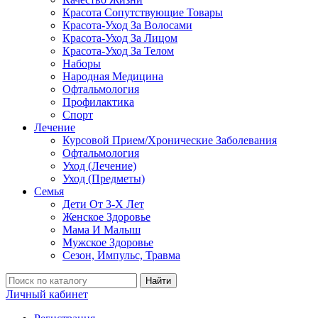
Красота Сопутствующие Товары
Красота-Уход За Волосами
Красота-Уход За Лицом
Красота-Уход За Телом
Наборы
Народная Медицина
Офтальмология
Профилактика
Спорт
Лечение
Курсовой Прием/Хронические Заболевания
Офтальмология
Уход (Лечение)
Уход (Предметы)
Семья
Дети От 3-Х Лет
Женское Здоровье
Мама И Малыш
Мужское Здоровье
Сезон, Импульс, Травма
Найти
Личный кабинет