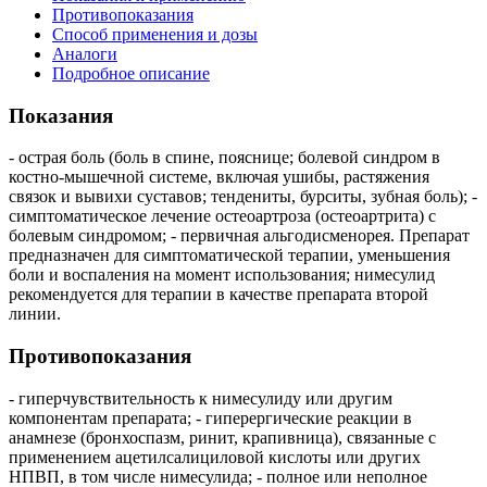
Противопоказания
Способ применения и дозы
Аналоги
Подробное описание
Показания
- острая боль (боль в спине, пояснице; болевой синдром в
костно-мышечной системе, включая ушибы, растяжения
связок и вывихи суставов; тендениты, бурситы, зубная боль); -
симптоматическое лечение остеоартроза (остеоартрита) с
болевым синдромом; - первичная альгодисменорея. Препарат
предназначен для симптоматической терапии, уменьшения
боли и воспаления на момент использования; нимесулид
рекомендуется для терапии в качестве препарата второй
линии.
Противопоказания
- гиперчувствительность к нимесулиду или другим
компонентам препарата; - гиперергические реакции в
анамнезе (бронхоспазм, ринит, крапивница), связанные с
применением ацетилсалициловой кислоты или других
НПВП, в том числе нимесулида; - полное или неполное